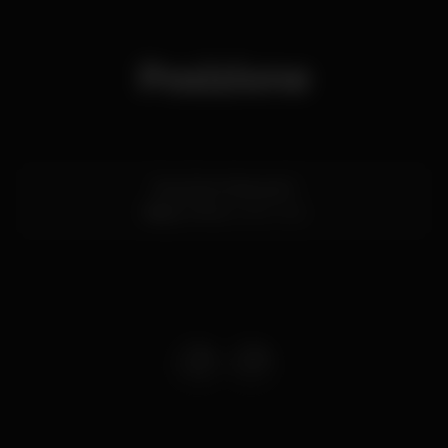
Posizione
Rua Dom Manuel II
Baixa,
Porto
4050-346