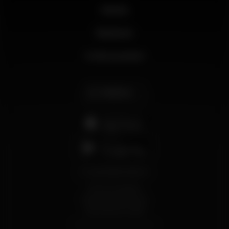
Novità
Business
Il mio account
Italiano
support@wikinight.eu
Termini e Condizioni
Informativa sulla Privacy
Informativa sui Cookie
© 2026 Wikinight. Tutti i diritti riservati