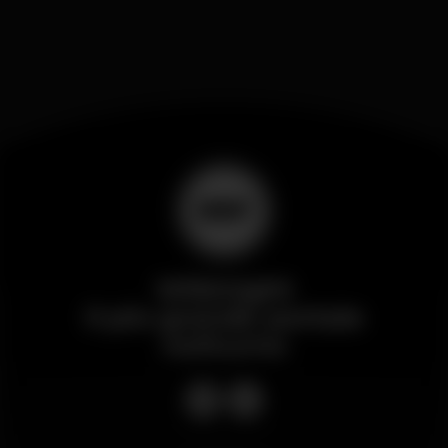
Wikinight
Il più grande portale
notturno