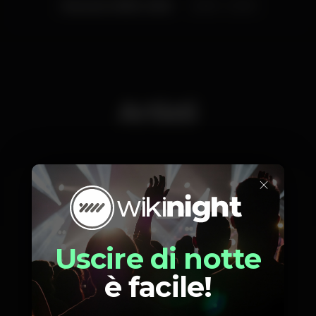
Giovedì, 03/03, 2022
22:00 - 23:30
Artisti
×
Pedro Teixeira da Mota
Carlos Coutinho Vilhena
Uscire di notte
è facile!