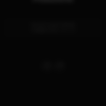
Rua de Gonçalo Cristóvão
Trindade,
Porto
4000-145