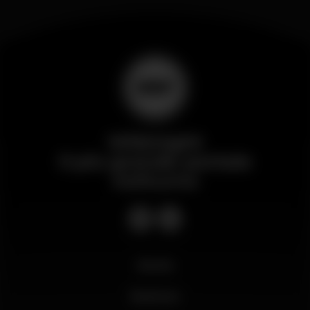
Wikinight
Il più grande portale
notturno
Novità
Business