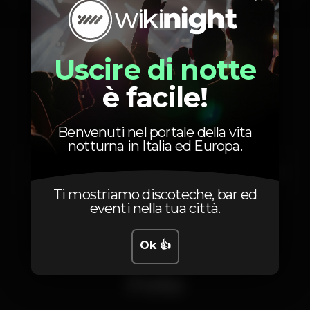
Uscire di notte
Artisti
è facile!
Benvenuti nel portale della vita
notturna in Italia ed Europa.
DA CHICK
Funkamente
Shaka Lion
Ti mostriamo discoteche, bar ed
eventi nella tua città.
Ok 👍
Foto