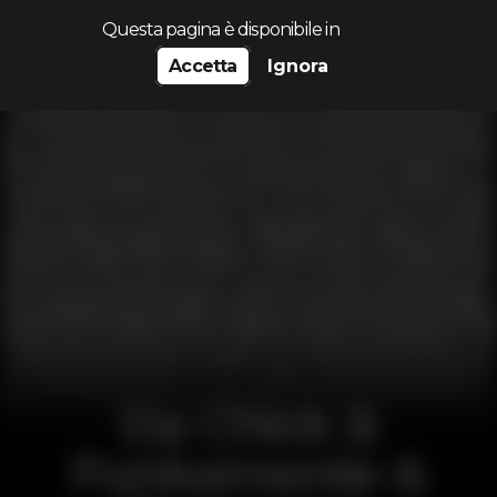
Cerca...
Questa pagina è disponibile in
Accetta
Ignora
Da Chick &
Funkamente &