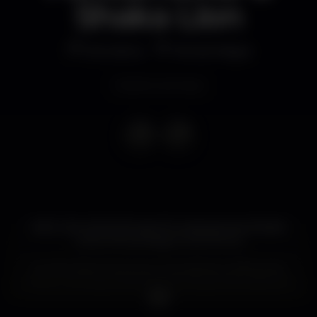
Shaka Lion
Discoteca
Pérola Negra
Evento concluso
28.12 | DA CHICK (DJ set) & Funkamente & SHAKA
LION | Pérola Negra Club (Porto)
Se não olharmos ao que nos ensinam os filmes de
terror, uma cave pode ser local de grandes ideias, de
amigos a partilhar música, de bandas a começar. A
cave do Pérola Negra Club é local de encontro. De