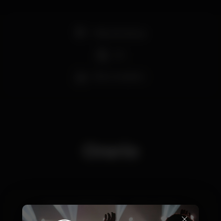
Pista de dança
DJ
Bar completo
Orario
Sabato, 28/12, 2019
23:30 - 06:00
×