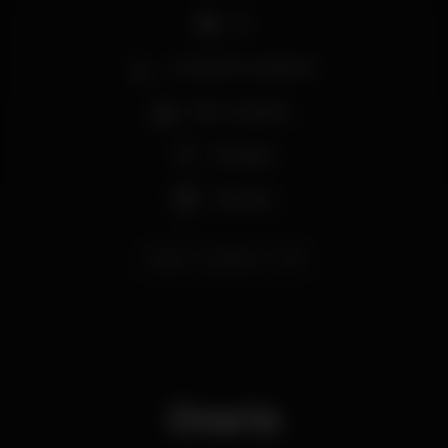
DJ
Zona de fumadores
Bar completo
Privados
+18 anos
porto
lustporto
lust
Orario