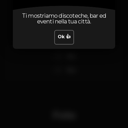
Ti mostriamo discoteche, bar ed
Prezzi
eventi nella tua città.
Ok 👍
3
Elas
5
Eles
Foto