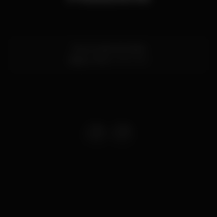
Rua Conde de Vizela
Baixa,
Porto
4050-640