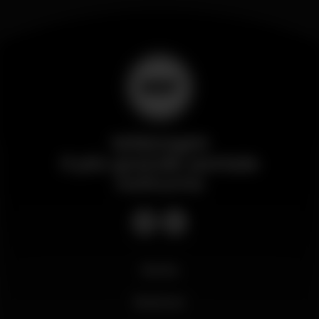
Wikinight
Il più grande portale
notturno
Novità
Business