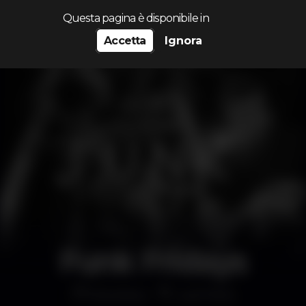
Cerca...
Questa pagina è disponibile in
Accetta
Ignora
Funk Fridays
Discoteca
Lust Porto