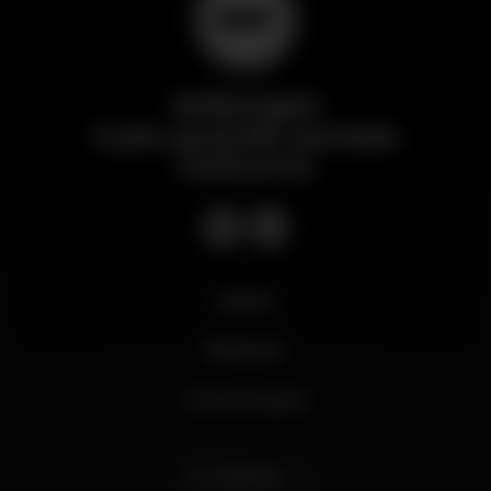
Wikinight
Il più grande portale
notturno
Novità
Business
Il mio account
Italiano