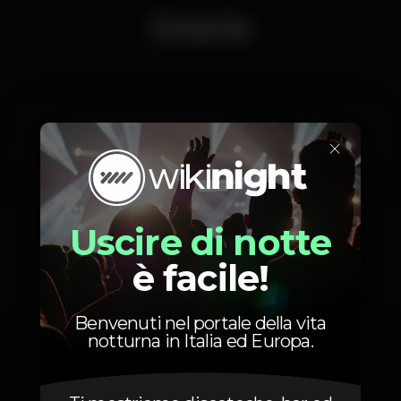
Orario
Domenica, 18/11, 2018
21:30 - 23:00
×
Uscire di notte
Foto
è facile!
Benvenuti nel portale della vita
notturna in Italia ed Europa.