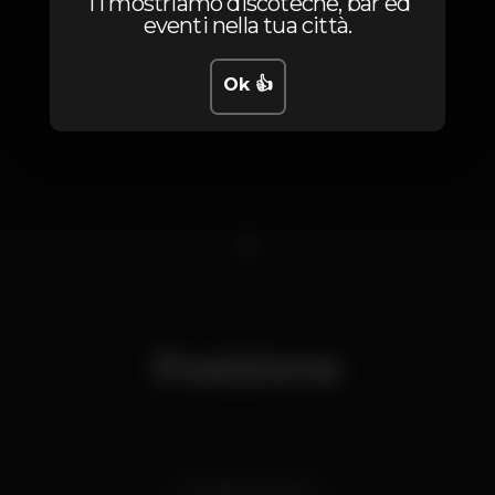
Ti mostriamo discoteche, bar ed
eventi nella tua città.
Ok 👍
1
Posizione
R. Passos Manuel