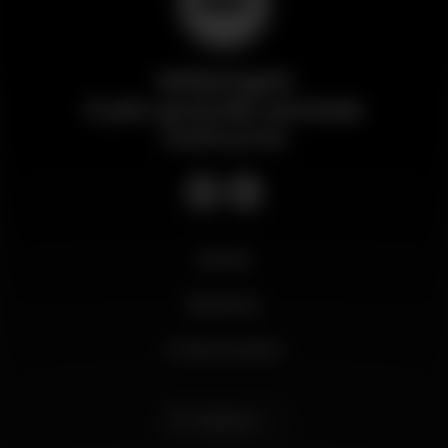
Wikinight
Il più grande portale
notturno
Novità
Business
Il mio account
Italiano