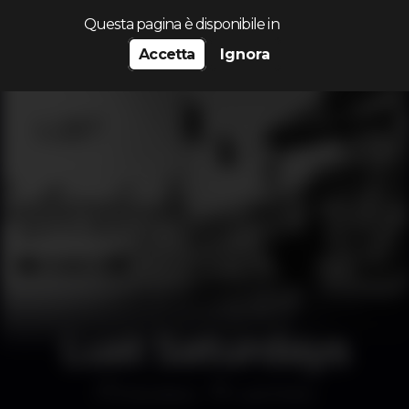
Cerca...
Questa pagina è disponibile in
Accetta
Ignora
Lust Saturdays
Discoteca
Lust Porto