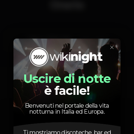
Orario
Sabato, 17/08, 2019
20:30 - 06:00
×
Uscire di notte
Foto
è facile!
Benvenuti nel portale della vita
notturna in Italia ed Europa.
Ti mostriamo discoteche, bar ed