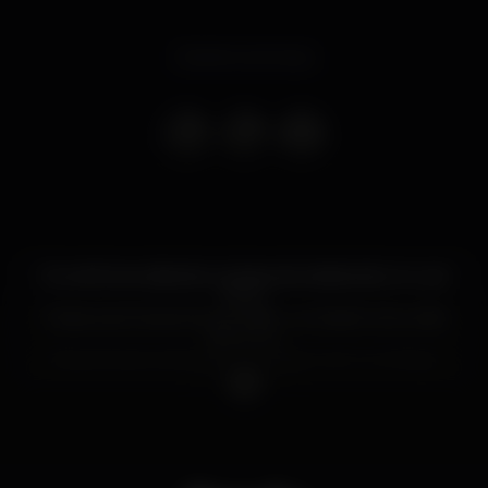
Evento concluso
Os melhores sábados na baixa da cidade são no Lust
Porto.
Todas as semanas iremos visitar um destino de verão
diferente.
Esta semana vamos até ao México com un chingo
de Tequilla. ??