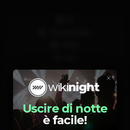
DJ
Máquina de tabaco
+18 anos
Party
Grande dimensão
×
Zona VIP
Uscire di notte
è facile!
Orario