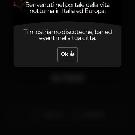
Benvenuti nel portale della vita
notturna in Italia ed Europa.
Ti mostriamo discoteche, bar ed
Mercoledì, 26/04, 2023
23:59 - 06:00
eventi nella tua città.
Ok 👍
Artisti
Tiago Cruz
Diogo Ribas