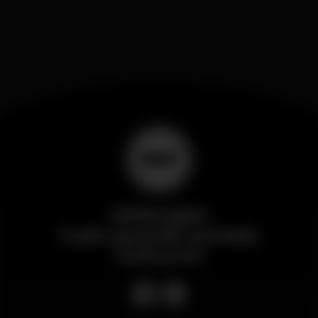
Wikinight
Il più grande portale
notturno