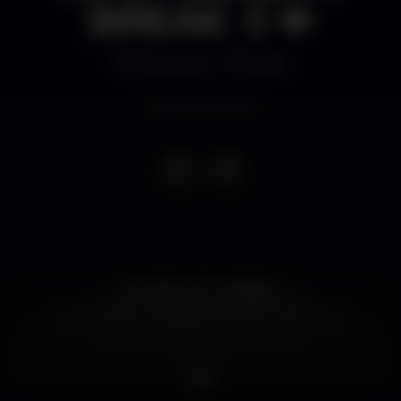
BREAK 💄💋
Discoteca
Boîte
Evento concluso
💃 LADIES GET 6 DRINKS
✨ Every wednesday at Boîte Porto
🍾 RESERVAS / CAMAROTES VIP desde 200€
consumíveis em Bottle Service.
Instagram @memories.porto