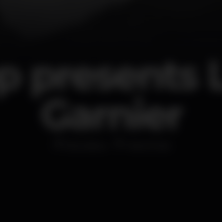
 presents 
Garnier
Discoteca
Hard Club