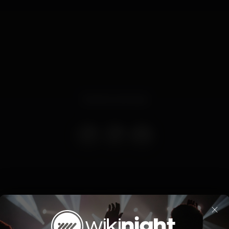
Evento concluso
pop Presents do ano com um dos convidados mais especiais: L
×