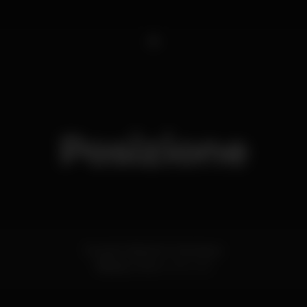
1
Posizione
Rua do Infante D. Henrique
Ribeira,
Porto
4050-252