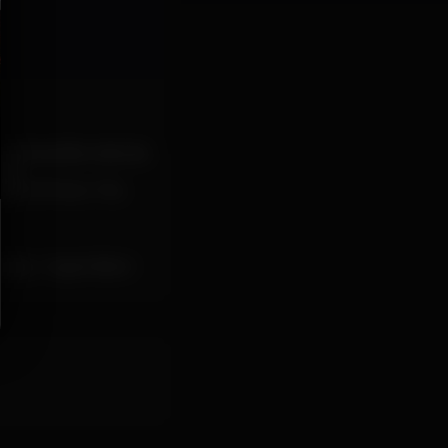
cosmopolita noite da
ixa.
ight of Porto. The
rsby ⋅ Super Bock ⋅