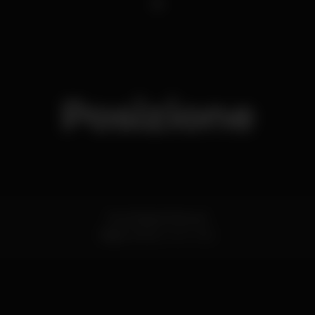
1
Posizione
Rua Passos Manuel
Baixa,
Porto
4000-382