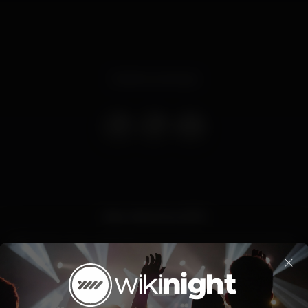
Evento concluso
New Year's Eve 2019
Boîte New Year celebration is hosted by Moët & Chandon.
×
#boiteporto #nye #nodrama #itsallinyourmind
● More info soon