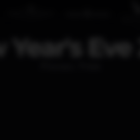
 Year's Eve 
Discoteca
Boîte