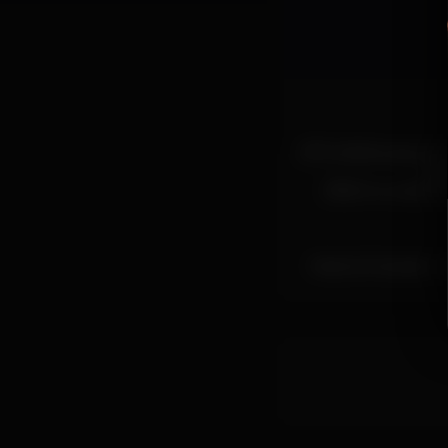
[PT] A Boîte assume
cid
[EN] In a unprete
Moët & Chandon ⋅ B