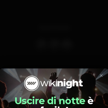
Evento concluso
×
3 sessões
Dia 23 ás 21h30
Dia 24 ás 21h30
Dia 25 ás 16h30
Uscire di notte
è