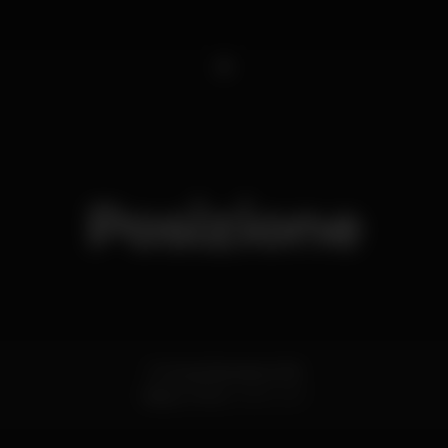
1
Posizione
R. Sá da Bandeira 108
Baixa,
Porto
4000-427