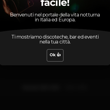
facile!
Comédia
Teatro
Benvenuti nel portale della vita notturna
in Italia ed Europa.
Ti mostriamo discoteche, bar ed eventi
nella tua città.
Orario
Ok 👍
Venerdì, 23/11, 2018
21:30 - 20:00