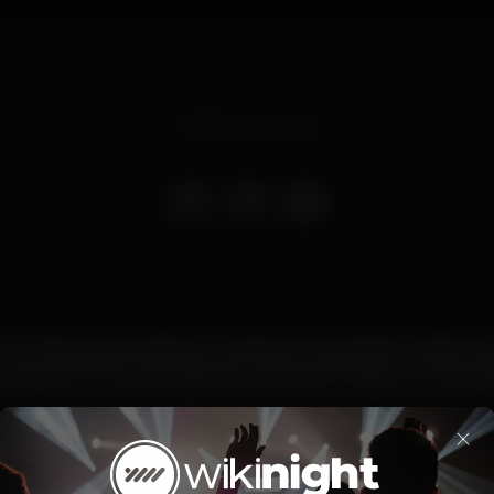
Evento concluso
 noite apresentada por Justamine, que partilha a cabine e s
ouse profundo e aveludado ao Techno planante e musculado, a
e uma cave ou loja de segunda mão, MP3 ou WAVs que não c
qualquer tipo de tops encontram-se na pista de dança.
×