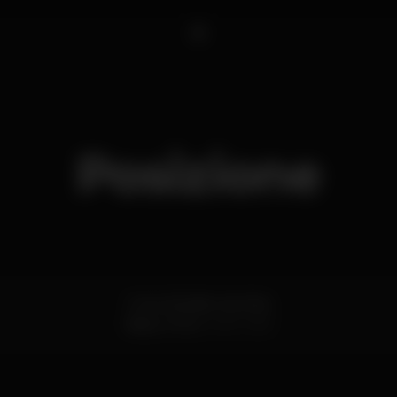
1
Posizione
R. de Cândido dos Reis
Baixa,
Porto
4400-069