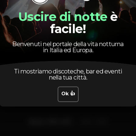
Pista de dança
DJ
Zona de fumadores
Uscire di notte
è
Bar completo
Wi-fi
facile!
Benvenuti nel portale della vita notturna
in Italia ed Europa.
Orario
Ti mostriamo discoteche, bar ed eventi
nella tua città.
Ok 👍
Sabato, 19/01, 2019
23:00 - 06:00