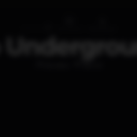
 Undergro
Discoteca
Plano B