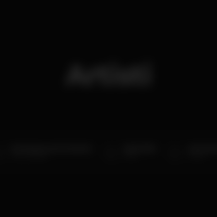
Artisti
SoUnderground: Justamine
Radio Edits
João Se
Cubo Heineken
Palco
Galeria