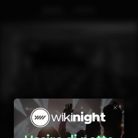
Interior
Exterior
×
1
2
3
4
5
6
7
8
9
10
11
12