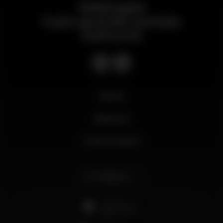
Wikinight
Il più grande portale
notturno
Novità
Business
Il mio account
Italiano