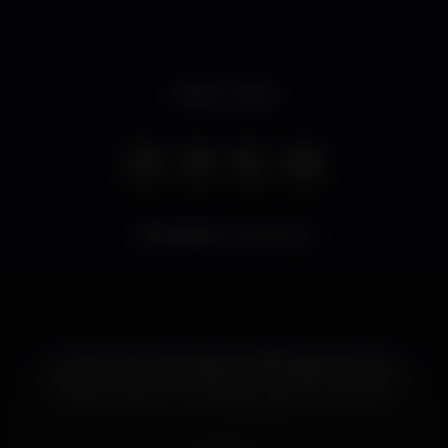
Nessun orario
4.840
visualizzazioni
O Centro de Congressos da Alfândega do Porto,
localizado no Centro Histórico e tendo o Rio Douro
como cenário, é o local ideal para o seu evento.