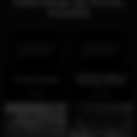
Alfândega do Porto,
:località
Pavilhão Multiusos
Fórum da Maia
Rota dos Móveis
Chiuso
Chiuso
Maia
Lordelo