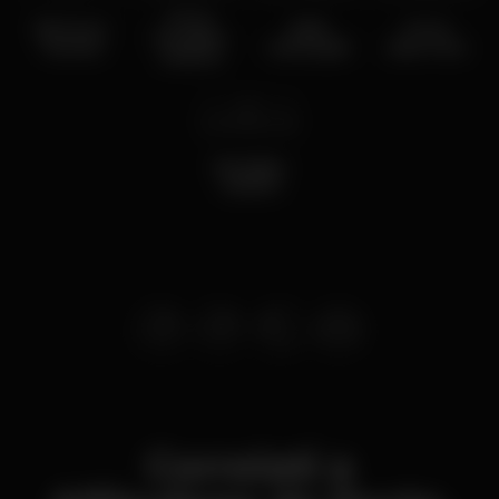
Porto
BIGroom
Baile
Porto
Réveillon
festival
Maracujália
Beer Fest
2019/20
lun 31 dic
2018
Réveillon
2018/19
Correlati a