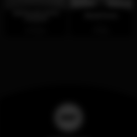
Quinta de Santo
Rivoli Porto
António
Chiuso
Chiuso
Outeiro
Baixa