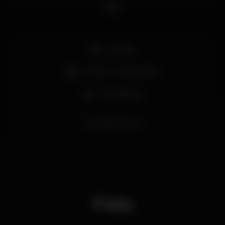
Família
Museus / exposições
Workshops
AlfandegaDoPorto
Foto