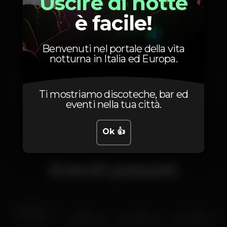
Uscire di notte
è facile!
Posizione
Benvenuti nel portale della vita
notturna in Italia ed Europa.
R. Alfândega
Ti mostriamo discoteche, bar ed
Miragaia,
Porto
4050-430
eventi nella tua città.
Ok 👍
Eventi passati
mar 30 nov
2021
mar 31 dic
2019
sab 27 lug
2019
mer 12 giu
2019