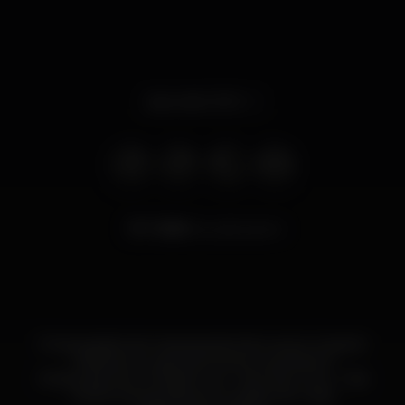
Apre alle 21:00
7.890
visualizzazioni
Empregados de mesa apresentam-se em Lingerie
Espetáculo para Senhoras e Cavalheiros
Acesso gratuito ao Nightclub - Life Strip Club - Gaia
Acesso para pessoas em cadeira de rodas