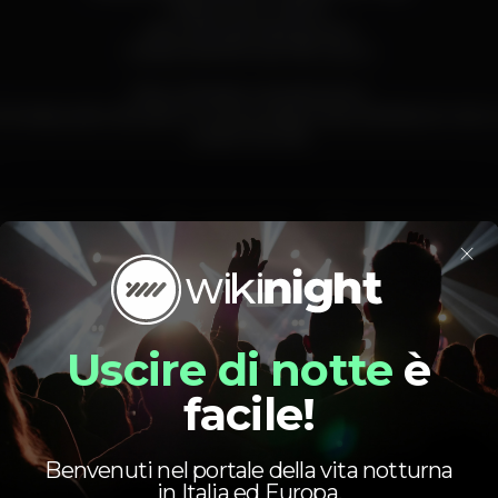
Máquina de Tabaco
Apto para grandes grupos
Estacionamento de 350 carros
Menus fixados mensalmente.
 Entrada, prato de peixe ou carne, sobremesa, bebidas do menu 
A partir de 25€
Bar completo
Acesso fácil
Máquina de tab
×
Aniversários
Estacionamento
Jogos de laz
Strip
Uscire di notte
è
restaurante
VilaNovaDeGaia
sensual
facile!
Benvenuti nel portale della vita notturna
in Italia ed Europa.