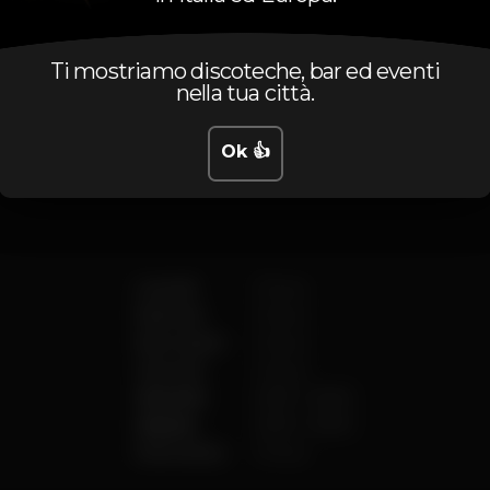
Ti mostriamo discoteche, bar ed eventi
nella tua città.
Orario
Ok 👍
Lunedì
Chiuso
Martedì
Chiuso
Mercoledì
Chiuso
Giovedì
Chiuso
Venerdì
21:00
-
02:00
Sabato
21:00
-
02:00
Domenica
Chiuso