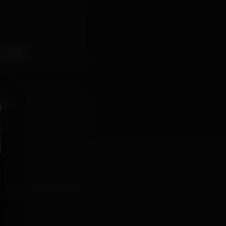
e café.
aco
er