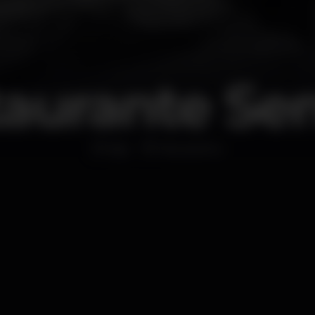
aurante Se
Bar
Perosinho