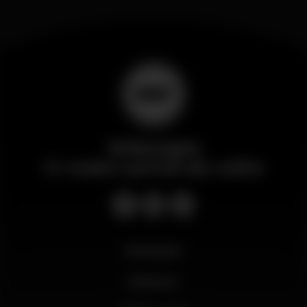
Wikinight
O maior portal da noite
Novidades
Business