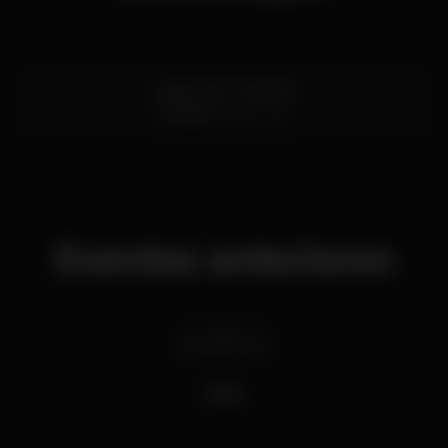
Largo da Fornalinha
Coimbra
3000-243
Eventos anteriores
sex 24 jan
2020
PAUS