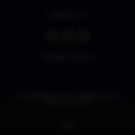
Abre às 18:00
3.800
visualizações
Uma casa para acultura no coração do centro
histórico de Coimbra