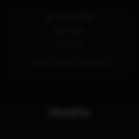
Comida / bebida
Família
Party
coimbra
SalaoBrazil
CoimbraDistrict
Horário