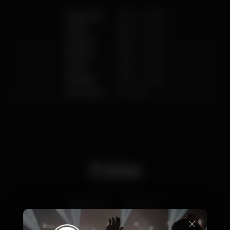
Segunda
18:00
-
02:00
Terça
18:00
-
02:00
Quarta
18:00
-
02:00
Quinta
18:00
-
02:00
Sexta
18:00
-
02:00
Sábado
18:00
-
02:00
Domingo
Fechado
Fotos
Interior
Exterior
×