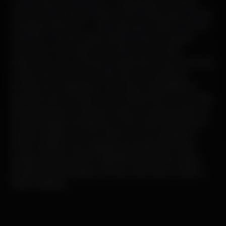
Foi esta segunda feira que a organização do festival
Lisb-On revelou as primeiras confirmações para o cartaz
da edição deste ano — marcada para os dias 6, 7 e 8 de
setembro. A confirmação desta primeira revelação
conta com Carl Craig, DJ e produtor de música
eletrónica e com a presença da banda Octave One, dos
irmãos Lawrence e Lenny Burden. A atuação de
Moodymann passará por uma mistura psicadélica e
dançante de funk, jazz e soul. Moodymann e Carl Craig
são repetentes no cartaz do Lisb-On, tendo atuado na
primeira edição do festival, em 2014. Marcel Dettmann
levará à capital o som do melhor techno de Berlim.
Foram também anunciadas as atuações de André
Cascais, Caroline Lethô, Craig Richards, Donna Leake,
Pender Street Steppers, Telma e dos DJs do coletivo
O/B no festival.