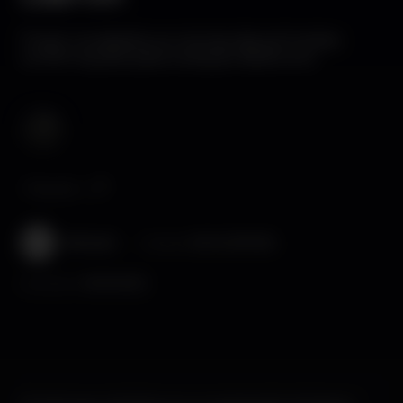
Foram revelados os nomes das primeiras
confirmações para a edição deste ano.
Popular
Wikinight
Publicado
28-01-2019 13:35
Atualizado a
06-08-2026