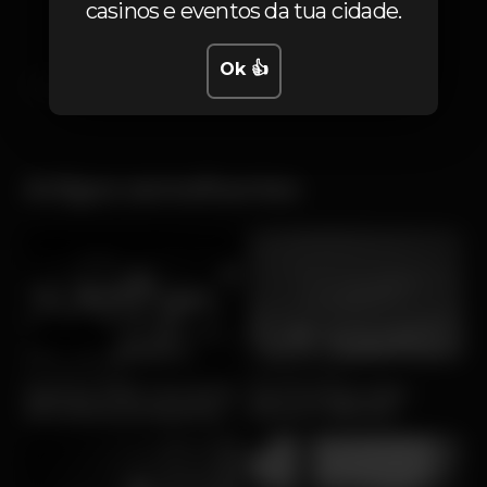
casinos e eventos da tua cidade.
Ok 👍
lisb-on
festival
música
Artigos semelhantes
Qui, 21/05 • Música
Sex, 13/03 • Música
Agenda 2026: Concertos
Yard Festival 2026 -
de música portuguesa,
Preços e bilhetes
em Portugal