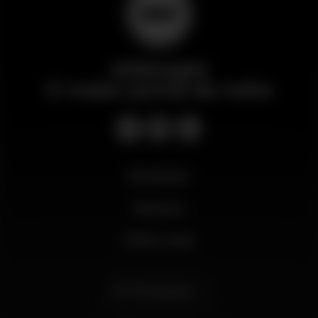
Wikinight
O maior portal da noite
Novidades
Business
Minha conta
Português