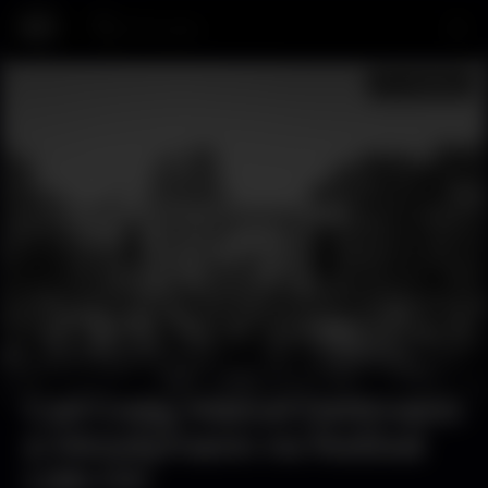
Procurar…
Música
Carl Craig, Marcel Dettmann
e Moodymann no festival
Lisb-On