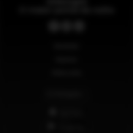
Wikinight
O maior portal da noite
Novidades
Business
Minha conta
Português