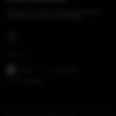
Descubra os melhores jogos de estratégia
mobile que valorizam a habilidade
Popular
Wikinight
Publicado
14-05-2026 11:11
Atualizado a
06-08-2026