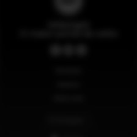
Wikinight
O maior portal da noite
Novidades
Business
Minha conta
Português