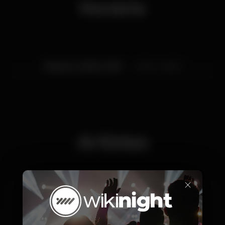
Horário
Sábado, 29/06, 2019
23:30 - 06:00
Artistas
×
Tiago Afonso
João Almeida