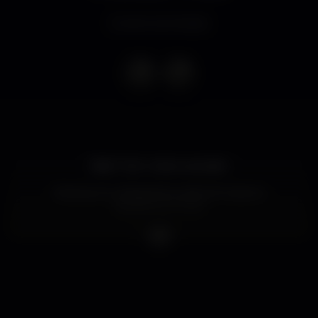
Evento terminado
Baile? Vem matar saudade.
#boiteporto #bailedasaudade #nodrama
#itsallinyourmind
Music by:
Tiago Afonso
João Almeida
Info & Bottle Service - 00351965477037
● Parque de estacionamento / Parking lot: