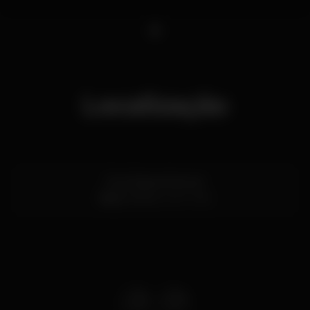
1
Localização
Rua Passos Manuel
Baixa,
Porto
4000-382