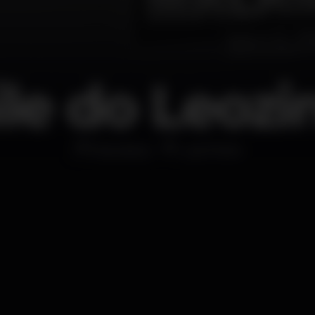
ile do Leozi
Discoteca
Lust Porto