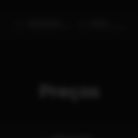
Leonardo Pereira
DJ Guga
Criador do Baile do Leozinho
Diretamente do Brasil
Preços