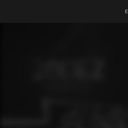
O que procuras?
E