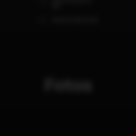
3
Mulheres (até às
2h)
5
Homens (até às 2h)
Fotos