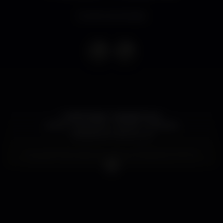
Evento terminado
GAME Brazil > Eskada Porto
GIRLS * ALCOHOL * MUSIC * ESKADA
6 BEBIDAS PARA ELAS
As QUARTAS estão de volta ao ESKADA PORTO!
GAME é o Novo Conceito, a Nova Atitude que te
garante ainda mais diversão! Um jogo cheio de
novidades e surpresas e acima de tudo, festa
garantida no novo Espaço da Invicta!
CONSUMOS E ACESSOS
Com GUEST LIST > Encerra às 03H00