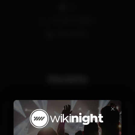
DJ
Zona de fumadores
Bar completo
Horário
×
Quarta, 31/07, 2019
23:30 - 06:00