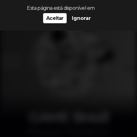
Procurar…
Esta página está disponível em
Aceitar
Ignorar
GAME Brazil
Discoteca
Eskada Porto