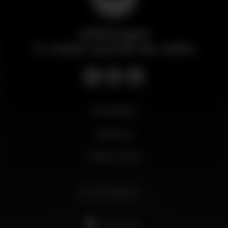
Wikinight
O maior portal da noite
Novidades
Business
Minha conta
Português