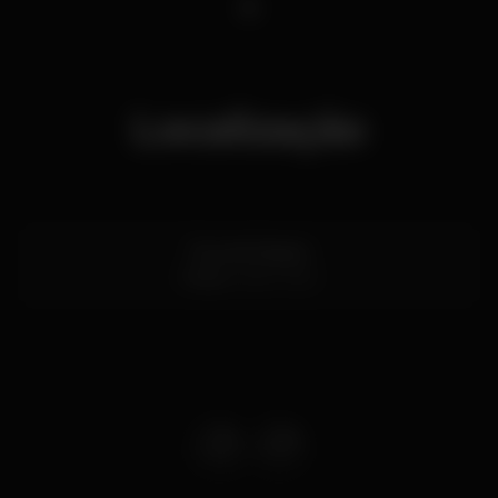
1
Localização
Rua da Alegria
Porto
4000-300