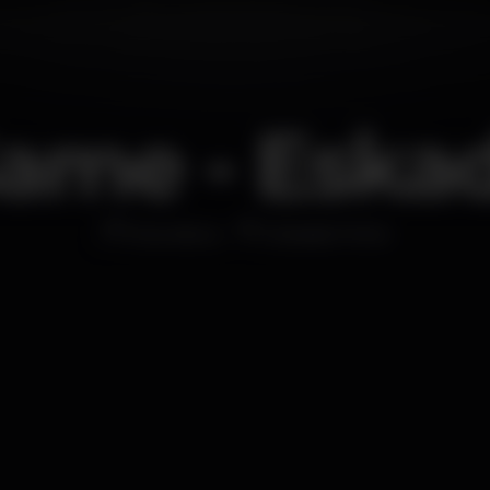
ame - Eska
Discoteca
Eskada Porto