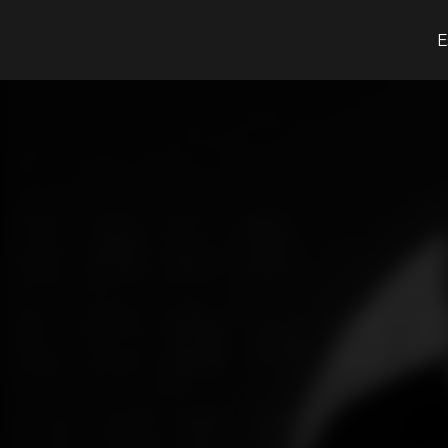
O que procuras?
E