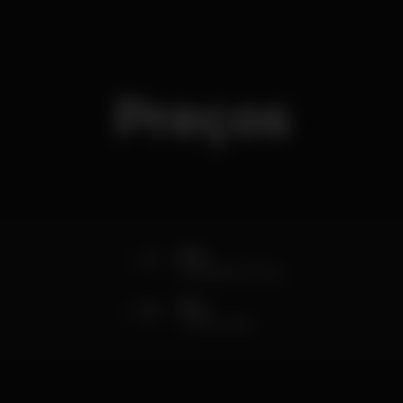
Preços
0
Elas
6 bebidas (1/hora)
10
Eles
consumíveis