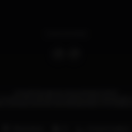
Evento terminado
As QUARTAS estão de volta ao ESKADA PORTO!
onceito, a Nova Atitude que te garante ainda mais diversão! 
 e surpresas e acima de tudo, festa garantida no novo Espaço d
Pista de dança
DJ
Zona de fumadores