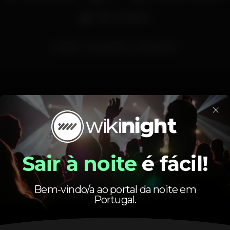
Bar completo
eskada
GameEskada
EskadaPorto
×
Horário
Sair à noite
é fácil!
Bem-vindo/a ao portal da noite em
Portugal.