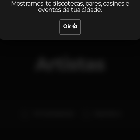
Quarta, 21/11, 2018
23:30 - 06:00
Mostramos-te discotecas, bares, casinos e
eventos da tua cidade.
Ok 👍
Artistas
The Fucking Bastards
Miguel Barros