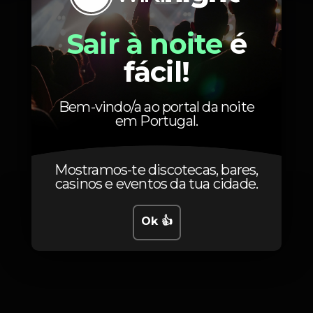
Sexta, 16/11, 2018
21:00 - 22:00
Sair à noite
é
fácil!
Bem-vindo/a ao portal da noite
em Portugal.
Fotos
Mostramos-te discotecas, bares,
casinos e eventos da tua cidade.
Ok 👍