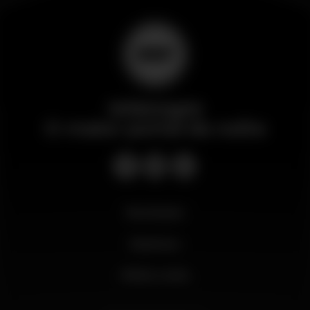
Wikinight
O maior portal da noite
Novidades
Business
Minha conta