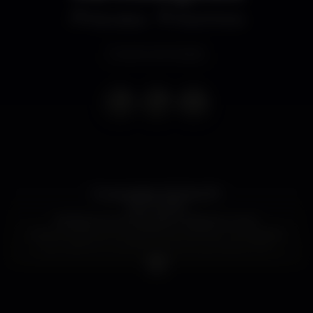
Discoteca
Rivoli Porto
Evento terminado
Duas sessões: Dia 16 ás 21h
Dia 17 ás 19h
Né Barros é coreógrafa e bailarina, e tem
desenvolvido, ao longo da sua carreira, uma ligação
aos trabalhos científicos. Nos seus projetos tem
colaborado com artistas de fotografia, música, artes
plásticas e cinema. Além do balleteatro, estrutura
que dirige e fundou, trabalhou com a Companhia
Nacional de Bailado, com o Ballet Gulbenkian e