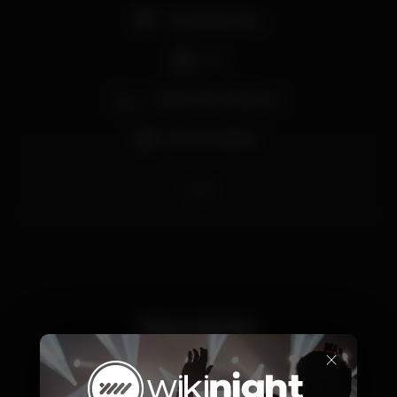
Pista de dança
DJ
Zona de fumadores
Bar completo
rivoli
Horário
×