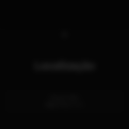
1
Localização
Praça D. João I
Baixa,
Porto
4400