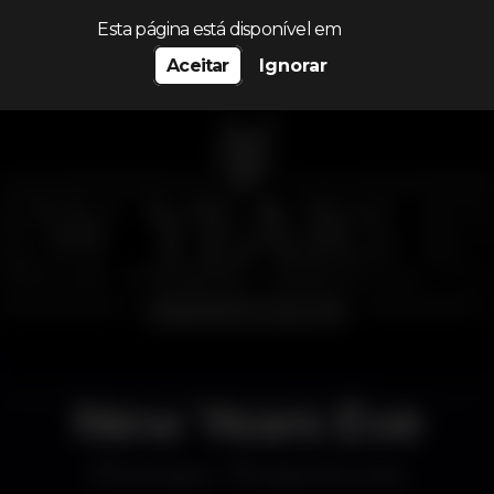
Procurar…
Esta página está disponível em
Aceitar
Ignorar
New Years Eve
Discoteca
Pedra do Couto