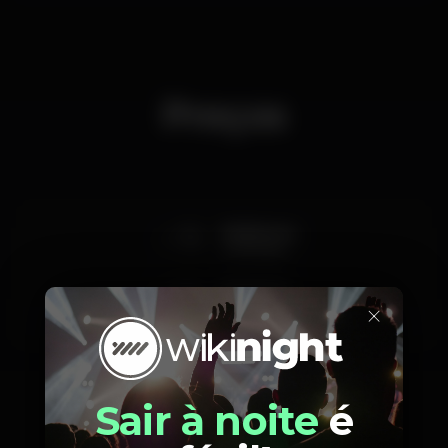
Preços
15
Mulheres
5 bebidas
20
Homens
×
4 bebidas
Sair à noite
é