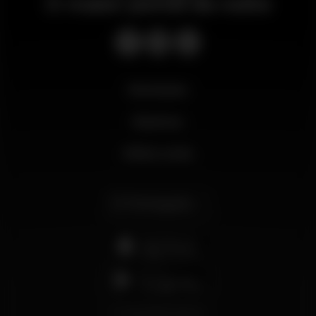
O maior portal da noite
Novidades
Business
Minha conta
Português
support@wikinight.eu