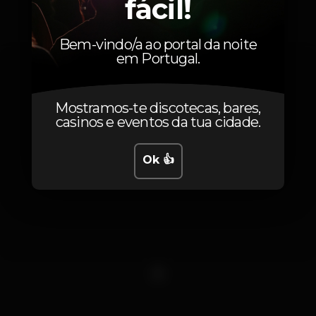
fácil!
Fotos
Bem-vindo/a ao portal da noite
em Portugal.
Mostramos-te discotecas, bares,
casinos e eventos da tua cidade.
Ok 👍
1