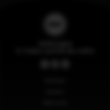
Wikinight
O maior portal da noite
Novidades
Business
Minha conta