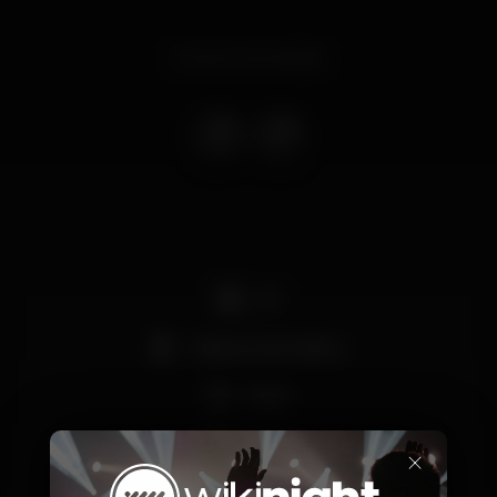
Evento terminado
DJ
Máquina de tabaco
Party
Shisha
×
Zona VIP