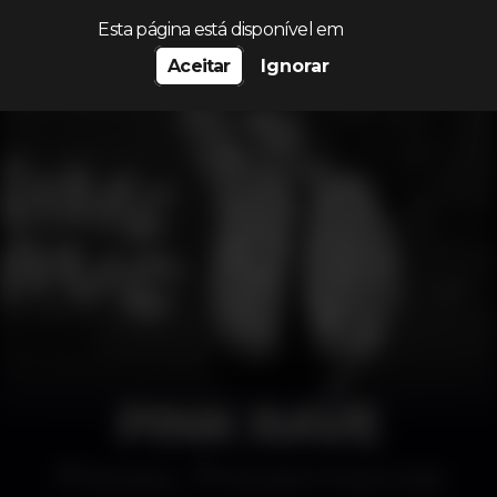
Procurar…
Esta página está disponível em
Aceitar
Ignorar
PINK RAVE
Discoteca
Discotech Freamunde