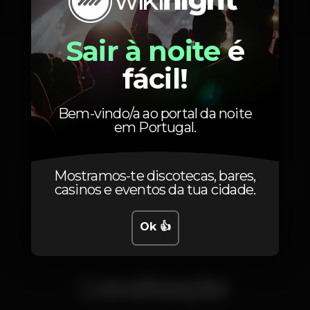
Sair à noite
é
fácil!
Horário
Bem-vindo/a ao portal da noite
em Portugal.
Mostramos-te discotecas, bares,
Sexta, 02/02, 2024
23:59 - 06:00
casinos e eventos da tua cidade.
Ok 👍
Localização