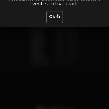
eventos da tua cidade.
Ok 👍
Segunda
14:00
-
02:00
Terça
14:00
-
02:00
Quarta
14:00
-
02:00
Quinta
14:00
-
02:00
Sexta
14:00
-
02:00
Sábado
14:00
-
02:00
Domingo
Fechado