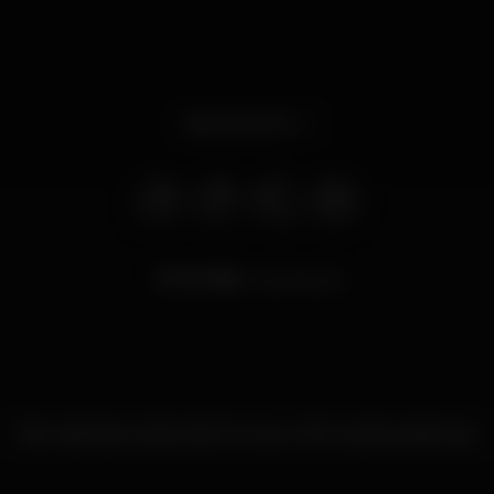
Abre às 14:00
10.786
visualizações
Este nightspot ainda não forneceu informações adicionais.