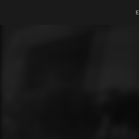
O que procuras?
E