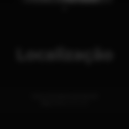
1
Localização
Campo dos Mártires da Pátria 60
Baixa,
Porto
4050-996