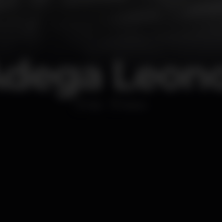
dega Leon
Bar
Baixa