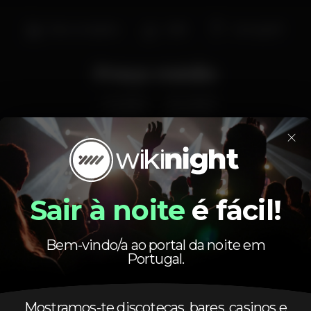
Bar completo
Café
Cerveja €1
Preço médio
1.00
5.00
€
€
Cerveja
Bebida branca
×
Preço médio do conjunto de cervejas e do conjunto
de bebidas brancas disponíveis.
Sair à noite
é fácil!
Bem-vindo/a ao portal da noite em
Portugal.
Horário
Mostramos-te discotecas, bares, casinos e