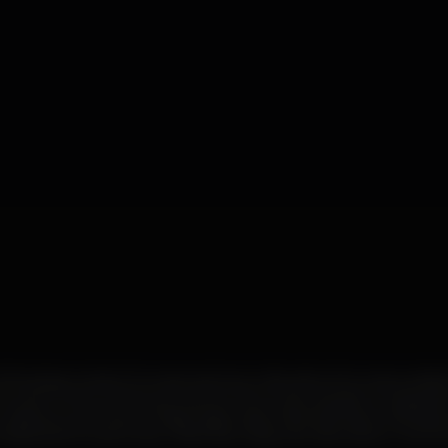
 the best clubs in Europe and now a favorite of so many artists
e club in Porto where you go for the music and get to experie
underground scene. Friday nights alternate between the fast
'bass and House Music while Saturdays are devoted to Techno