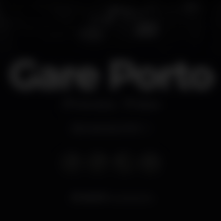
Gare Porto
Discoteca
Baixa
Abre sexta às 23:00
18.071
visualizações