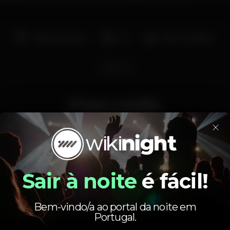
Pista de dança
DJ
Bar completo
nightout
Preço médio
×
3.00
6.00
€
€
Cerveja
Bebida branca
Preço médio do conjunto de cervejas e do conjunto
de bebidas brancas disponíveis.
Sair à noite
é fácil!
Bem-vindo/a ao portal da noite em
Portugal.