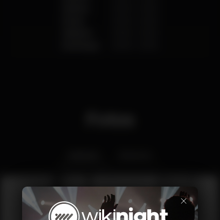
Quinta
00:00
-
23:59
Sexta
00:00
-
23:59
Sábado
00:00
-
23:59
Domingo
00:00
-
23:59
Fotos
Interior
Exterior
×