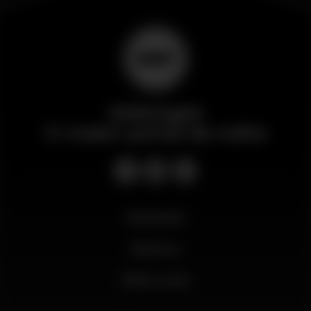
Wikinight
O maior portal da noite
Novidades
Business
Minha conta