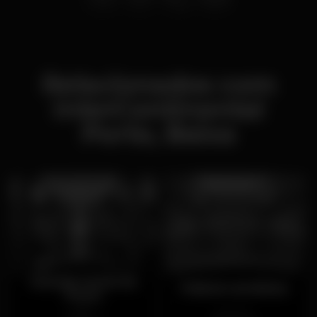
Relacionados com
InterContinental
Porto, Baixa
Grande Hotel do
Palácio da Bolsa
Porto
Aberto
Fechado