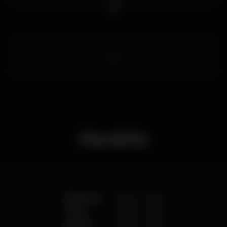
Bolhão, a Ribeira ou a Igreja dos Clérigos, o Palácio
das Cardosas é o lugar ideal para quem quer
conhecer a verdadeira essência da cidade do Porto.
hotel
Horário
Segunda
00:00
-
23:59
Terça
00:00
-
23:59
Quarta
00:00
-
23:59