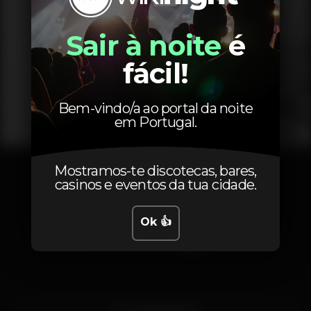
Sair à noite
é
fácil!
Bem-vindo/a ao portal da noite
em Portugal.
1
2
Mostramos-te discotecas, bares,
casinos e eventos da tua cidade.
Ok 👍
Localização