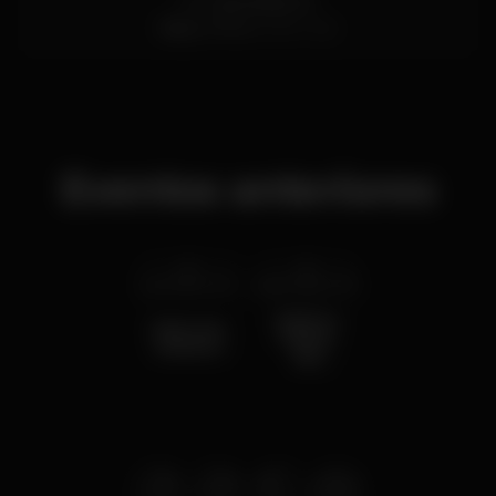
Pc. Liberdade 25
Baixa,
Porto
4000-322
Eventos anteriores
qui 14 fev
2019
seg 24 dez
2018
Natal no
Noite dos
Palácio
Solteiros
das
Cardosas