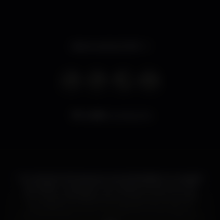
Aberto até às 23:59
4.925
visualizações
Um símbolo de herança e autenticidade no coração
da cidade. Localizado num palácio do século XVIII
com vista privilegiada sobre a imponente Avenida
dos Aliados e a uma curta distancia de todos os
principais destaques culturais como, o Mercado do