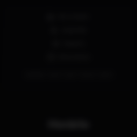
Bar completo
Acesso fácil
Desporto
Eleven Sports
sportsbar
porto
gaia
tribuna
sports
Horário