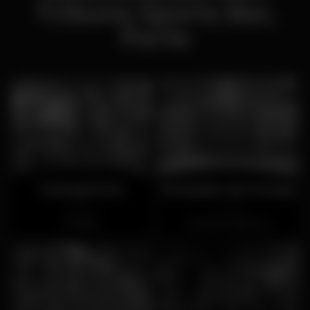
Tribuna Sports Bar,
Porto
Tuareg Porto
Armazém da Cerveja
Fechado
Fechado
Baixa
Santo Ildefonso