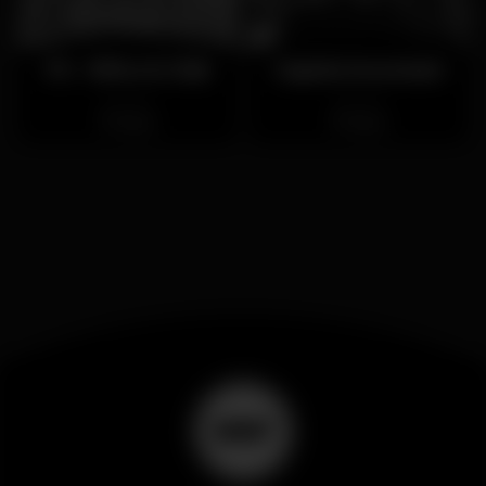
Fé - Wine & Club
Capela Incomum
Fechado
Fechado
Baixa
Baixa