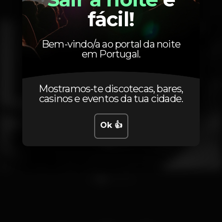
Interior
Exterior
fácil!
Bem-vindo/a ao portal da noite
em Portugal.
Mostramos-te discotecas, bares,
casinos e eventos da tua cidade.
Ok 👍
1
2
3
4
5