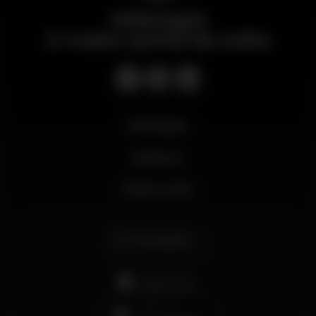
Wikinight
O maior portal da noite
Novidades
Business
Minha conta
Português