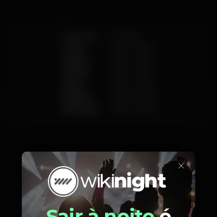
Segunda
Fechado
Terça
17:00
-
01:00
Quarta
17:00
-
01:00
Quinta
17:00
-
01:00
Sexta
17:00
-
02:00
Sábado
13:00
-
02:00
Domingo
13:00
-
20:00
×
Fotos
Sair à noite
é