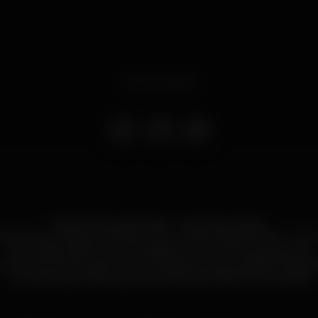
Event ended
Festa de Apresentação - Loja Kings Gallery
FUNK está a chegar a Coimbra, com um dos melhores MC´S 
dos melhores DJ'S da actualidade: MC ZUKA & Augusto DJ
her de 10% de Desconto em artigos da marca KINGS SNEAKE
na Loja Kings Gallery, apenas para as primeiras 100 entradas