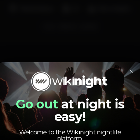
Pista de dança
DJ
Bar completo
funk
NBClub
coimbra
×
Schedule
Go out
at night is
easy!
Welcome to the Wikinight nightlife
platform.
Wednesday, 07/11, 2018
23:55 - 06:00