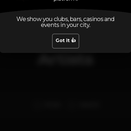
We show you clubs, bars, casinos and
events in your city.
Got it 👍
Artists
MC Zuka
Augusto Dj