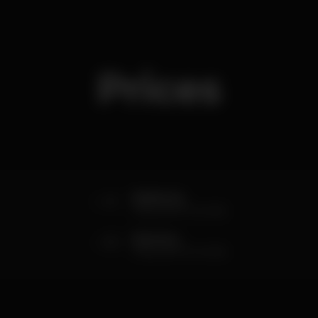
Prices
4
Mulheres
Preço de Pré-venda
6
Homens
Preço de Pré-venda