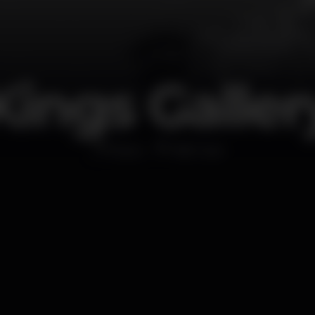
Kings Galler
Disco
NB Club