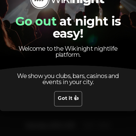
Go out
at night is
Pista de dança
DJ
Wi-fi
+18 anos
easy!
Welcome to the Wikinight nightlife
platform.
Schedule
We show you clubs, bars, casinos and
events in your city.
Got it 👍
Saturday, 26/01, 2019
23:57 - 06:00