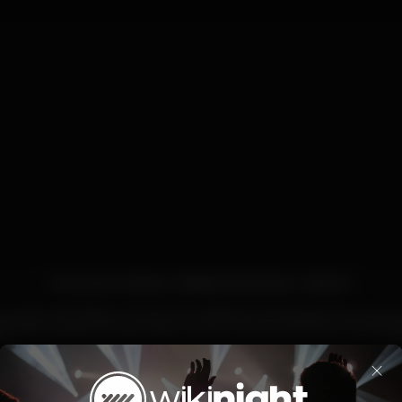
Funk-Se In Lisboa » Sábado 26 Janeiro » Bolero
Lotação. Evite filas e compre seu Bilhete antecipado nos ponto
tes antecipados ficarão disponíveis somente até 21:30h do dia 26
×
Promoção Especial para Aniversariantes
WhatsApp: +351 938 119 680