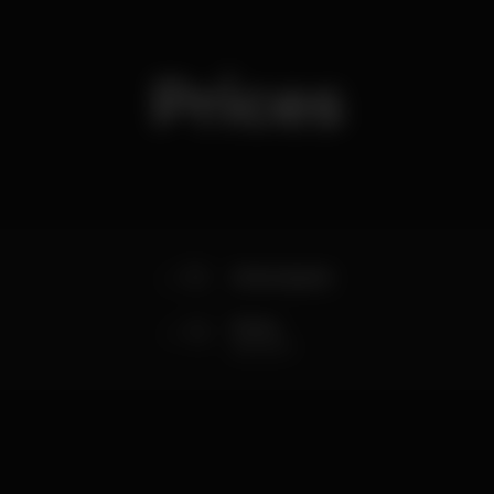
Prices
10
Antecipado
13
Porta
até às 2h