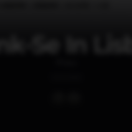
nk-Se In Lis
Disco
Event ended