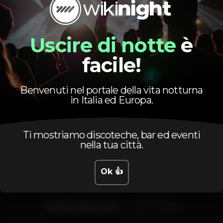
Pista de dança
DJ
Wi-fi
+18 anos
Uscire di notte
è
facile!
Benvenuti nel portale della vita notturna
in Italia ed Europa.
Orario
Ti mostriamo discoteche, bar ed eventi
nella tua città.
Ok 👍
Sabato, 26/01, 2019
23:57 - 06:00