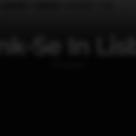
nk-Se In Lis
Discoteca