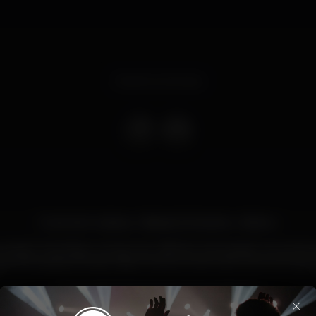
Evento concluso
Funk-Se In Lisboa » Sábado 26 Janeiro » Bolero
Lotação. Evite filas e compre seu Bilhete antecipado nos ponto
tes antecipados ficarão disponíveis somente até 21:30h do dia 26
Promoção Especial para Aniversariantes
×
WhatsApp: +351 938 119 680