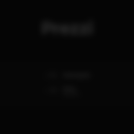
Prezzi
10
Antecipado
13
Porta
até às 2h