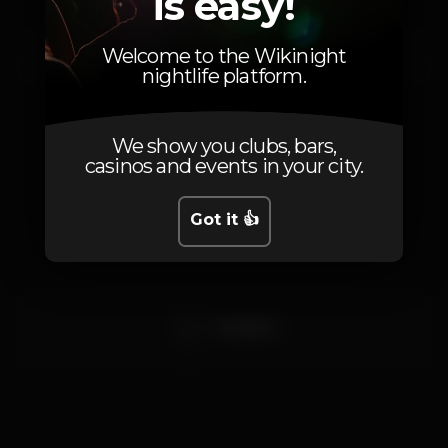
is easy!
Wednesday, 30/05, 2018
22:30 - 01:00
Welcome to the Wikinight
nightlife platform.
We show you clubs, bars,
casinos and events in your city.
Artists
Got it 👍
Theodore