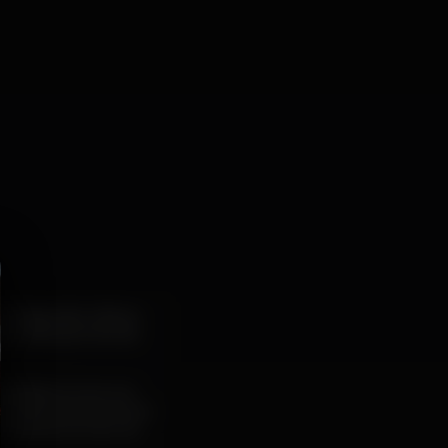
 chega este mês ao
, em vários pontos de
icidade torna a sua
s eletrónicos e a sua
formances tornam-as