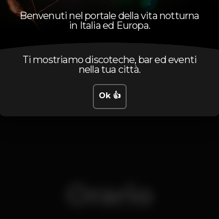
memoráveis para quem as assiste.
Benvenuti nel portale della vita notturna
in Italia ed Europa.
Pista de dança
DJ
Zona de fumadores
Ti mostriamo discoteche, bar ed eventi
Wi-fi
nella tua città.
caisdosodre
sabotage
Ok 👍
Orario