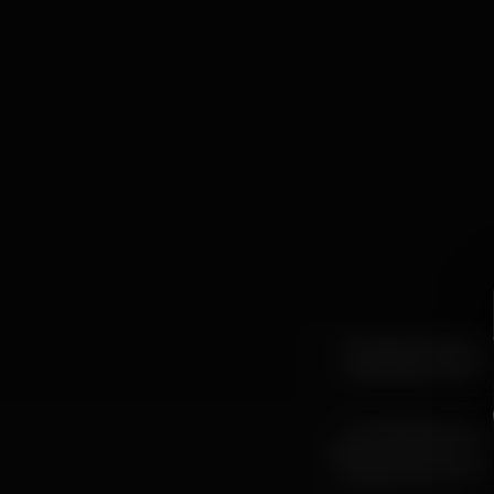
Theodore Polychro
nosso país. De dia 2
​O multi-instrumen
performance singular
escrita com um cri