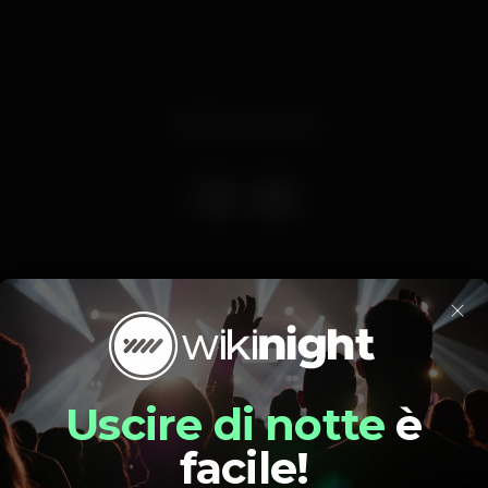
Evento concluso
×
nopoulos, um jovem promissor da música internacional grega
4 a 30 de maio, será possível assistir à sua performance ao vivo
Portugal.
Uscire di notte
è
tista e compositor alia a voz à sua musicalidade e nesta multipl
. Nas suas criações funde a composição clássica com elemento
facile!
ativo espetáculo de luzes. O contraste presente nas suas per