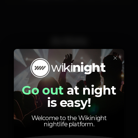
Artists
×
Pedrinho
Master G
BdaSilva
Go out
at night
is easy!
Welcome to the Wikinight
nightlife platform.
Photos