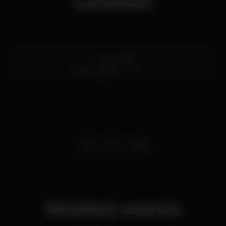
Location
Av. de Brasília
Santos,
Lisboa
1200-109
Related events