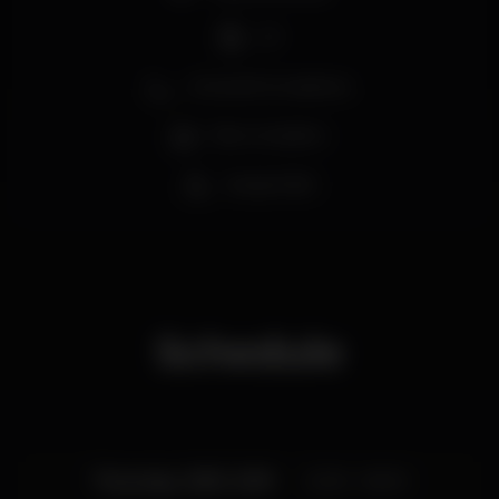
Privados/Private Zone - Garrafas/Bottles (300€).
DJ
*O Grupo K reserva o direito de admissão.
Zona de fumadores
Bar completo
Acesso fácil
Schedule
Thursday, 10/01, 2019
23:30 - 06:00