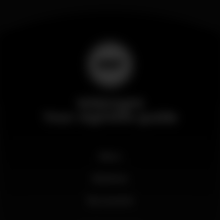
Wikinight
Your nightlife guide
News
Business
My account