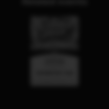
Related events
wednesday
26 aug 23:00
SUMMER FEST 2026
Localização Secreta - Por anunciar