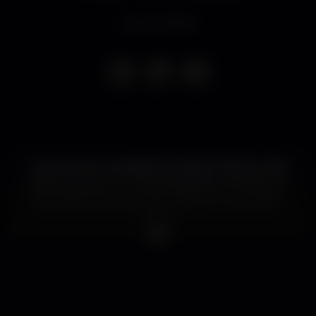
Event ended
Uma semana carregada de trabalho? Não há nada
melhor do que um merecido pezinho de dança no
final da semana. Uma noite INSANITY é a cereja no
topo do bolo para entrares no fim-de-semana em
grande.
MENINAS NÃO PAGAM ATÉ ÀS 2:00.
Recordamos que existem promoções para
aniversariantes.
O Grupo K reserva o direito de admissão.