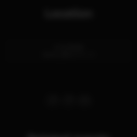
Location
Av. de Brasília
Santos,
Lisboa
1200-109