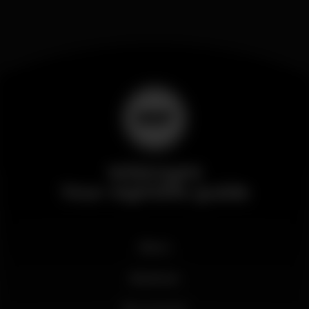
Wikinight
Your nightlife guide
News
Business