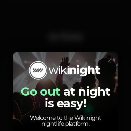
Artists
×
Frechaut
Pedrinho
Pista principal
Pista principal
Master G
Nikky
Go out
at night
Pista principal
Wonderklub
is easy!
Welcome to the Wikinight
nightlife platform.