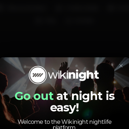
Máquina de tabaco
Comida / bebida
Famíl
Party
De Verão
×
Schedule
Go out
at night is
easy!
Sunday, 11/08, 2019
14:00 - 22:00
Welcome to the Wikinight nightlife
platform.