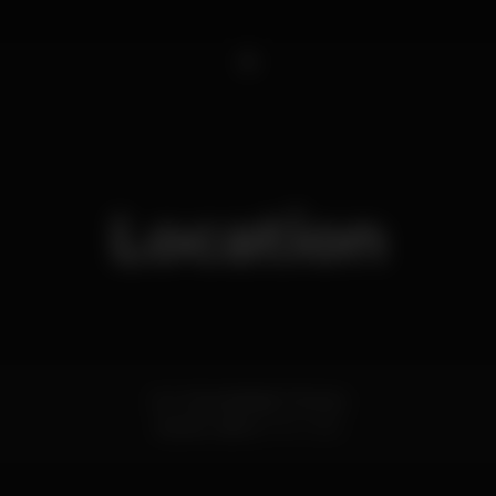
1
Location
Av. Universidade Técnica
Ajuda,
Lisboa
1300-666