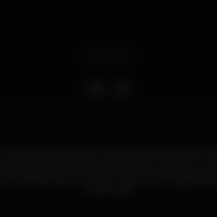
Event ended
 suficientes para descrever aquilo que Jeff Mills representa p
mundial e no dia 11 de Agosto vais poder vê-lo no Brunch -In Th
or acompanhado, Ellen Allien vem e promete pôr a pista tod
 mundo! Não vais querer perder o dia em que a Tapada da Aju
fora de orbita!