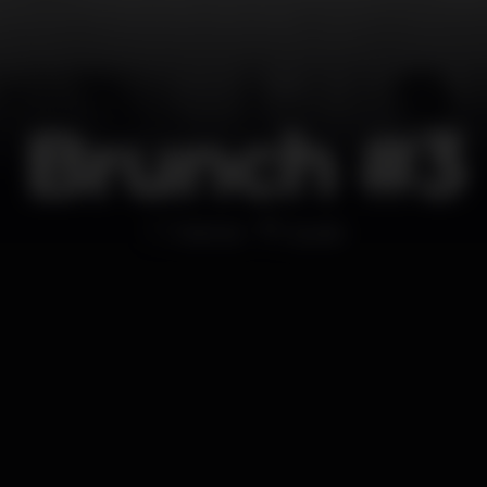
Brunch #3
Festival
Ajuda