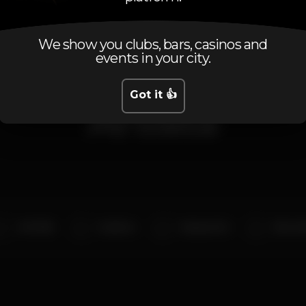
We show you clubs, bars, casinos and
events in your city.
Got it 👍
Artists
Jeff Mills
Mashkov
Waajeed DJ
Ellen Al