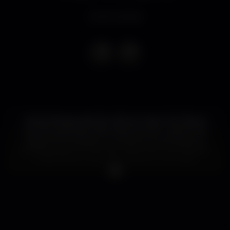
Event ended
Carlos Manaça esta de volta ao nosso club. Figura
incontornável da nossa “dance scene”, mentor da
Magna Recordings e um dos poucos artistas que
ainda faz parte do lote dos “old school” que fizeram
a historia da musica eletrónica em Portugal.