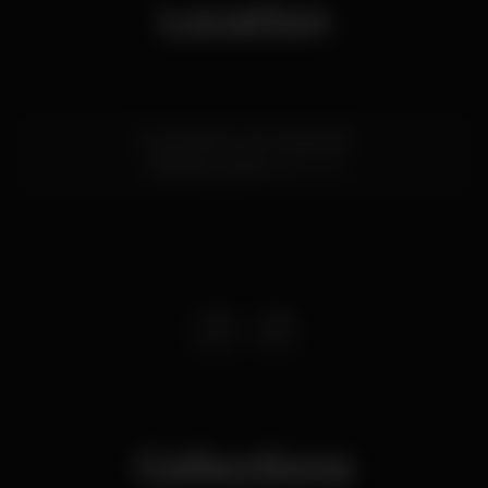
Location
Rua Noberto de Oliveira 18
Odivelas,
Lisboa
2675-416
Collections