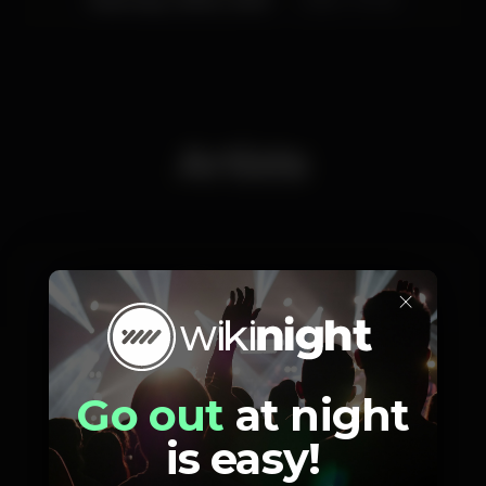
Artists
×
Carlos Manaça
Go out
at night
is easy!
Photos