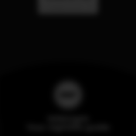
Localização Secreta - Por anunciar
Wikinight
Your nightlife guide