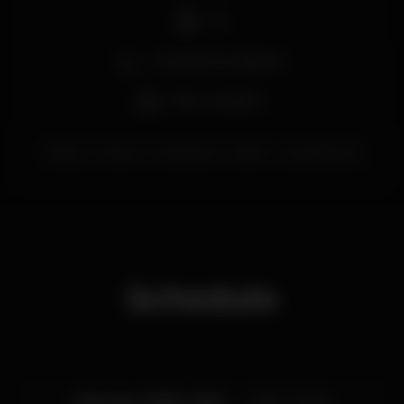
DJ
Zona de fumadores
Bar completo
lisboa
infame
infameclub
lisbon
CarlosManaca
Schedule
Saturday, 29/02, 2020
23:55 - 07:00