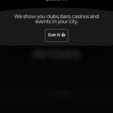
Saturday, 07/03, 2020
23:00 - 06:00
We show you clubs, bars, casinos and
events in your city.
Got it 👍
Artists
Nuno Gama