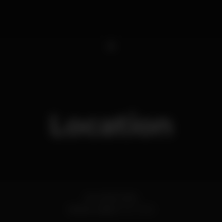
1
Location
Av. 24 de Julho
Santos,
Lisboa
1200-869