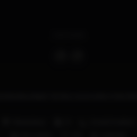
Event ended
a Moda Lisboa, Sábado 7 de Março, vamos receber a Festa Ofic
Pista de dança
DJ
Zona de fumadores
Bar completo
Wi-fi
Acesso fácil