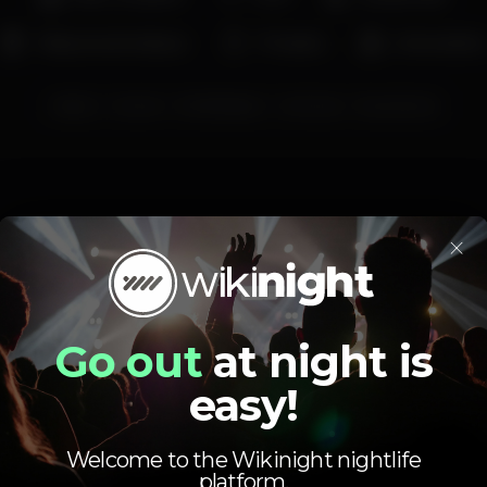
Máquina de tabaco
Privados
Aniversários
lisboa
mome
MOMElisbon
AriGirao
NunoGama
×
Schedule
Go out
at night is
easy!
Welcome to the Wikinight nightlife
platform.