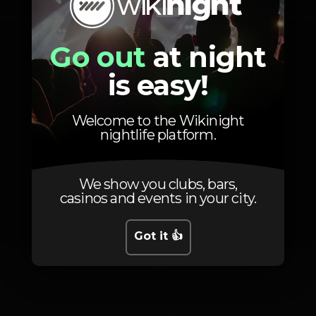
Go out
at night
is easy!
Welcome to the Wikinight
nightlife platform.
We show you clubs, bars,
casinos and events in your city.
Got it 👍
1