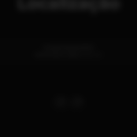
Localização
Avenida Marginal 8023
Monte Estoril,
Lisboa
2765-249