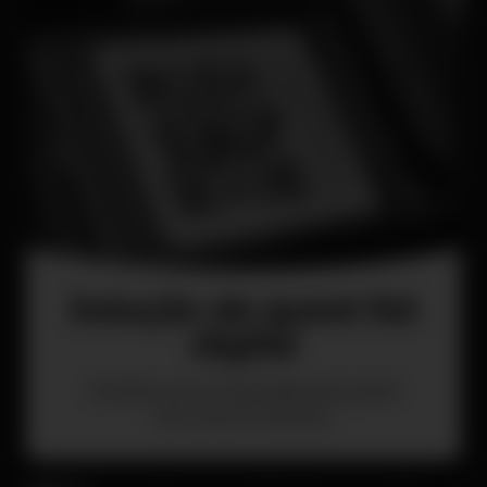
Solução de guest list
digital
Gestão automatizada de guest
list e promotores.