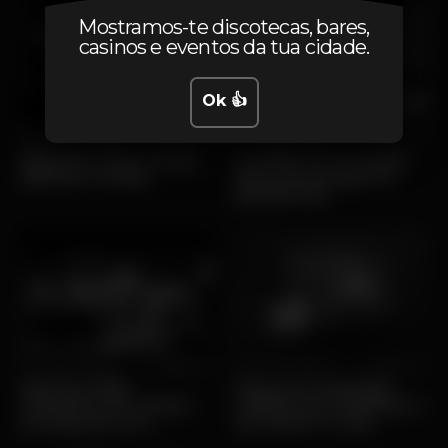
Mostramos-te discotecas, bares,
casinos e eventos da tua cidade.
Ok 👍
Ter, 14/07 • Diversão
Popular
Ter, 09/06 • Ofertas
Popular
VerãoSão 2026: Cartaz,
LeonBet em Portugal:
Bilhetes e Datas
vale a pena jogar na
plataforma?
Qui, 21/05 • Música
Popular
Qui, 14/05 • Ofertas
Popular
Agenda 2026:
Jogos de estratégia
Concertos de música
mobile que respeitam o
portuguesa, em
seu bolso e a sua
Portugal
habilidade