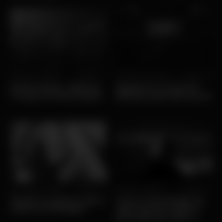
Sex, 13/03 • Diversão
Popular
Qui, 05/03 • Diversão
Popular
Main Festival - bilhetes
Plataforma venda de
e todas as informações
bilhetes para discotecas
Qua, 28/01 • Diversão
Popular
Ter, 27/01 • Ofertas
Popular
Quanto se gasta a sair à
Como a tecnologia da
noite em Portugal?
vida noturna molda a
perceção de valor e