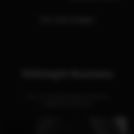
risco
Ver mais artigos
Wikinight Business
Tem uma discoteca ou bar ou
organiza eventos?