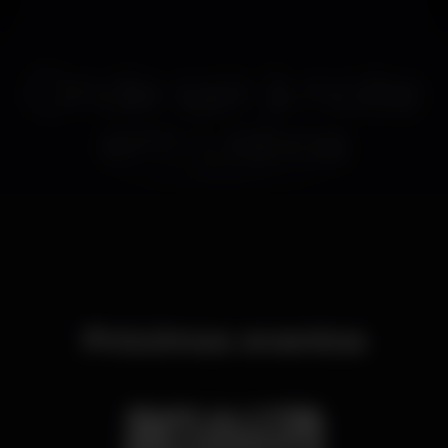
Onde sair à noite
em
Lisboa
Próximos eventos