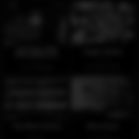
San Payo Club
Magic Shisha
(ENCERRADO)
Fechado
Fechado
Av. Liberdade
Linda-a-Velha
The Beer Station
Boca Roxa
Fechado
Fechado