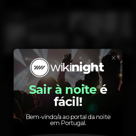
Cascais
Lisboa
×
Clube Dardos
Távola Jazz Bar
Cascais
Fechado
Fechado
São Domingos de Rana
Lisboa
Sair à noite
é
fácil!
Últimas novidades
Bem-vindo/a ao portal da noite
em Portugal.