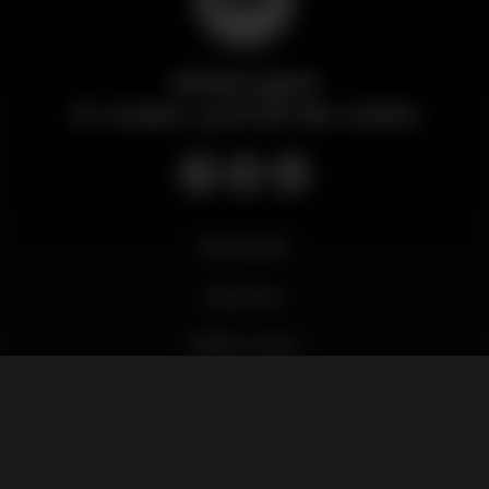
Wikinight
O maior portal da noite
Novidades
Business
Minha conta
Português