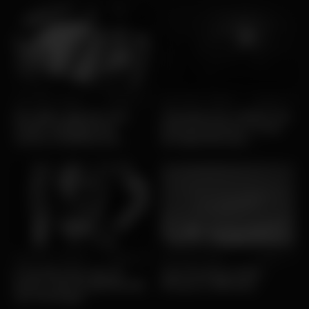
Qui, 07/05 • Ofertas
Popular
Qua, 29/04 • Ofertas
Popular
Do latim signum aos
Transformar a Noite: Do
sinais inteligentes:
Entretenimento Local
como a história do
às Experiências
termo «sign» influencia
Internacionais
a tradução hoje
Seg, 20/04 • Ofertas
Popular
Sex, 13/03 • Música
Popular
5 tendências dos AI
Yard Festival 2026 -
bots e das AI girlfriends
Preços e bilhetes
em Portugal