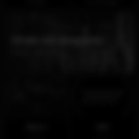
Rossio
Torres Vedras
Onde ver desporto
Coleção • nightspots
Disco 1
1AM
Fechado
Fechado