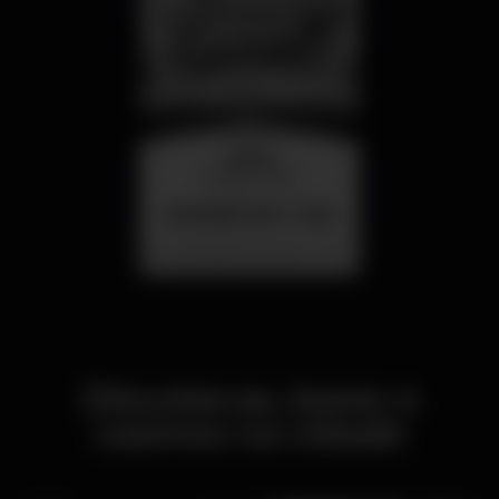
quarta
26 ago 23:00
SUMMER FEST 2026
Localização Secreta - Por anunciar
Discotecas, bares e
casinos na cidade