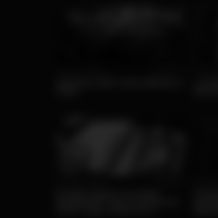
Ter, 14/07 • Diversão
Popular
Ter, 09/06
VerãoSão 2026: Cartaz, Bilhetes e
LeonB
Datas
pena 
Qui, 07/05 • Ofertas
Popular
Qua, 29/0
Do latim signum aos sinais
Transf
inteligentes: como a história do
Entre
termo «sign» influencia a
Experi