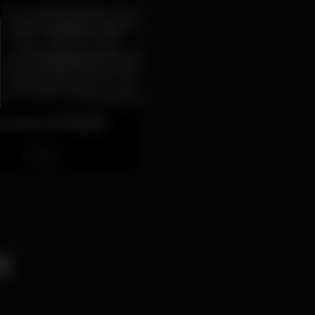
scoteca Komplot
Fechado
spain
s