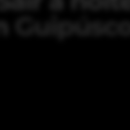
Sair à noit
m
Guipúsc