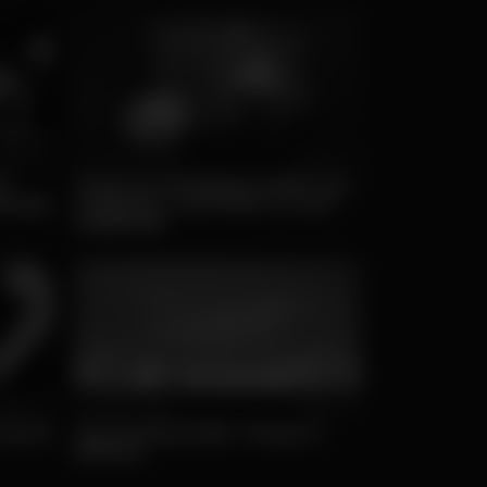
opular
Qui, 14/05 • Ofertas
Popular
e
Jogos de estratégia mobile que
rtugal
respeitam o seu bolso e a sua
habilidade
opular
Sex, 13/03 • Música
Popular
das AI
Yard Festival 2026 - Preços e
bilhetes