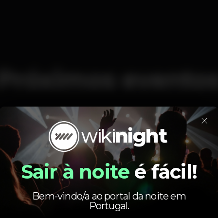
Próximos evento
×
Não existem eventos de momento…
Sair à noite
é fácil!
s, bares e casinos
Bem-vindo/a ao portal da noite em
Portugal.