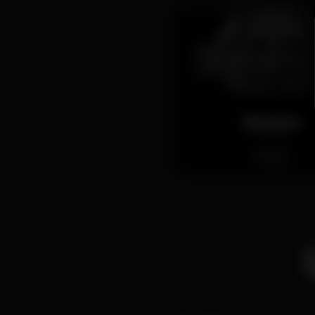
Bataplan
Fechado
spain