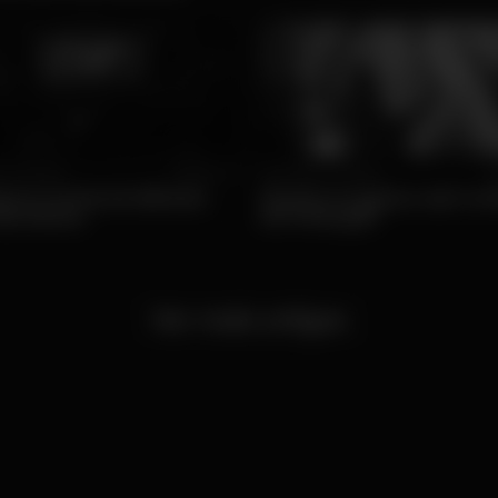
3 • Diversão
Popular
Qua, 28/01 • Diversão
P
forma venda de bilhetes
Quanto se gasta a sair à no
discotecas
em Portugal?
Ver mais artigos