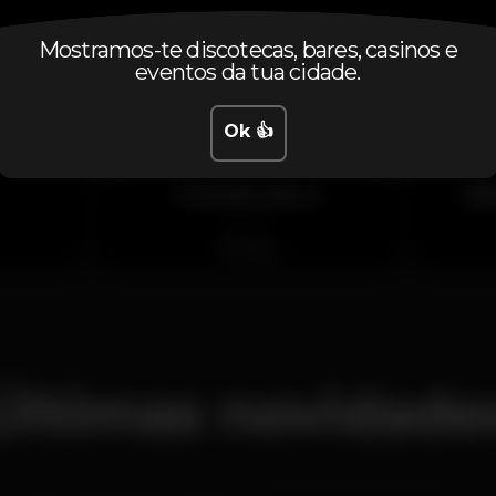
Mostramos-te discotecas, bares, casinos e
eventos da tua cidade.
Ok 👍
Friends Disco
Di
Fechado
spain
Últimas novidade