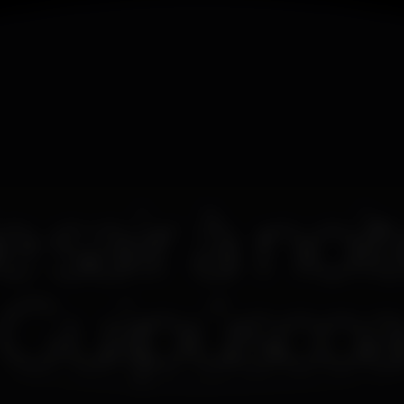
 sair à noi
Guipúsco