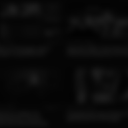
 • Ofertas
Popular
Qui, 21/05 • Música
P
et em Portugal: vale a
Agenda 2026: Concertos d
jogar na plataforma?
música portuguesa, em Po
4 • Ofertas
Popular
Seg, 20/04 • Ofertas
P
ormar a Noite: Do
5 tendências dos AI bots e 
tenimento Local às
girlfriends em Portugal
ências Internacionais