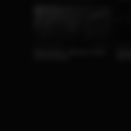
tradução hoje
Sex, 13/03 • Diversão
Popular
Qui, 05/0
Main Festival - bilhetes e todas
Plata
as informações
para 