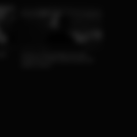
opular
Ter, 27/01 • Ofertas
Popular
ite
Como a tecnologia da vida
noturna molda a perceção de
valor e risco