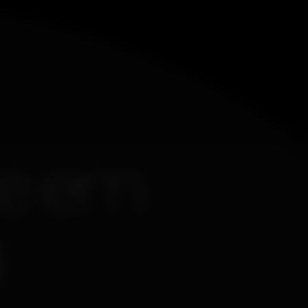
te
em
a