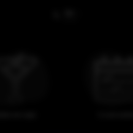
18
ºC
esta noite
eber um copo
Ir a um even