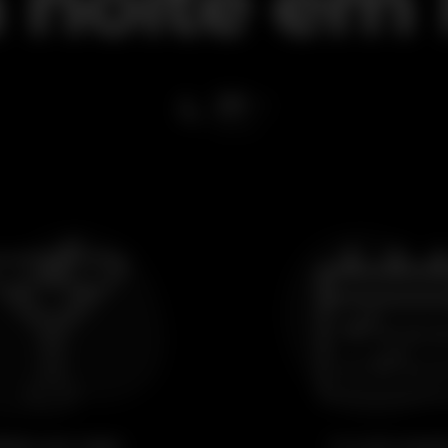
à noite
em
25
ºC
esta noite
eber um copo
Ir a um even