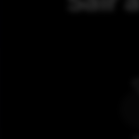
Sair 
B