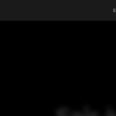
O que procuras?
E