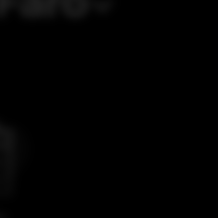
Faro
to