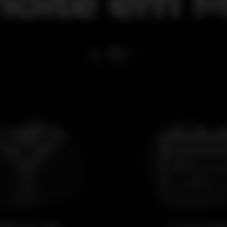
 noite
em
M
30
ºC
esta noite
eber um copo
Ir a um even