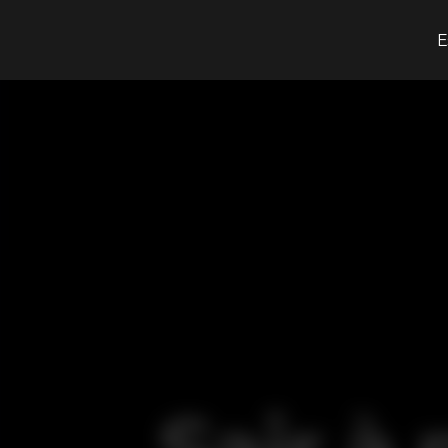
O que procuras?
E