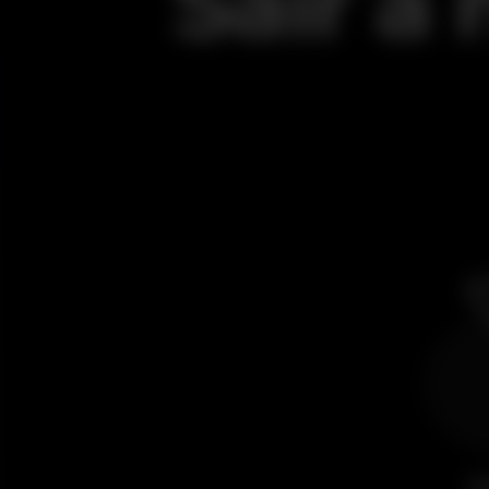
Sair à
B