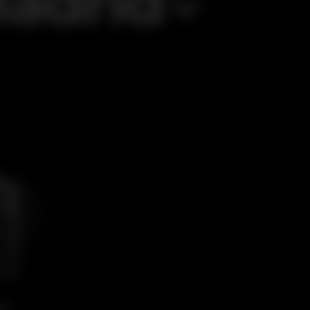
adrid
to