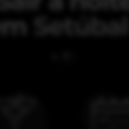
Sair à noit
em
Setúbal
21
ºC
esta noite