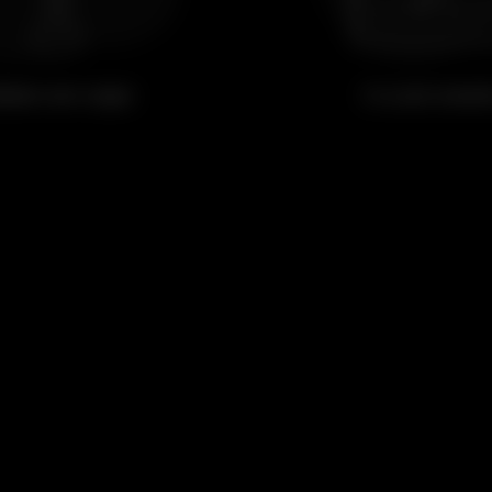
eber um copo
Ir a um even