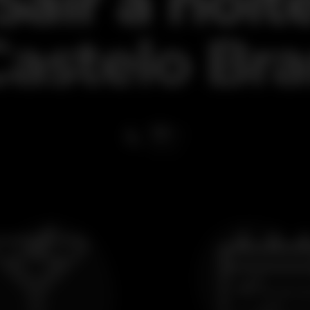
Sair à noit
Castelo Br
13
ºC
esta noite