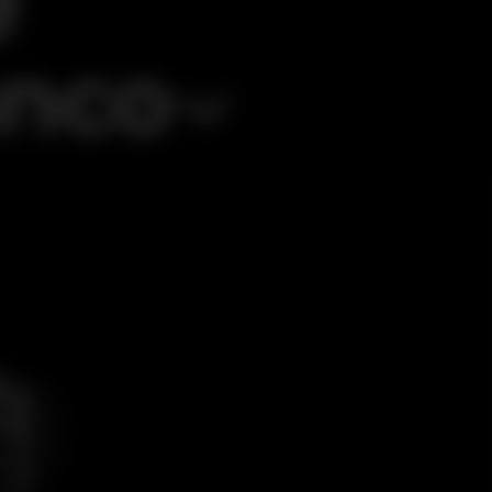
e
anco