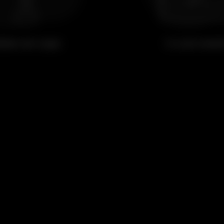
eber um copo
Ir a um even