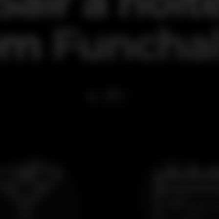
Sair à noit
em
Funcha
22
ºC
esta noite