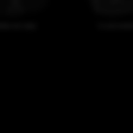
eber um copo
Ir a um even