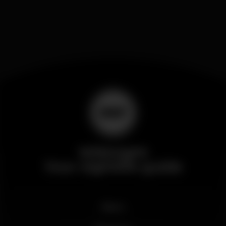
Wikinight
Your nightlife guide
News