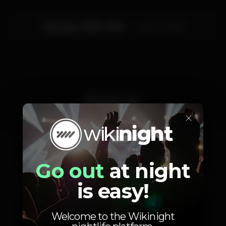
Saturday, 08/12, 2018
22:30 - 00:30
Prices
×
10
Entrada
Go out
at night
inclui 5€ de
consumo
is easy!
Welcome to the Wikinight