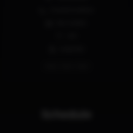
Zona de fumadores
Bar completo
Wi-fi
Acesso fácil
lisboa
bleza
lisbon
Schedule