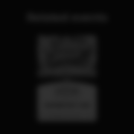
Related events
wednesday
26 aug 23:00
SUMMER FEST 2026
Localização Secreta - Por anunciar