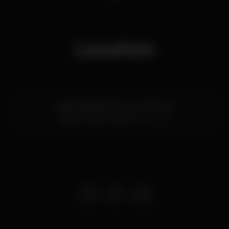
Location
Cais da Ribeira Nova, Armazém B
Cais do Sodré,
Lisboa
1200-109