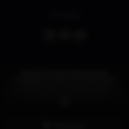
Event ended
Depois de 30 anos de ausência dos palcos
portugueses, Jacqueline Fortes estará no B.Leza
Clube, para um concerto único e memorável.
Jacqueline Fortes foi a primeira mulher a gravar um
Funaná. Venha recordar e dançar os êxitos
"Cooperanti" e "Dialogue".
Pista de dança