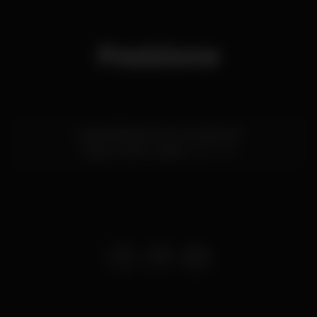
Posizione
Cais da Ribeira Nova, Armazém B
Cais do Sodré,
Lisboa
1200-109