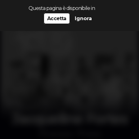
Cerca...
Questa pagina è disponibile in
Accetta
Ignora
Jacqueline Fortes
Discoteca
B.leza