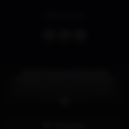
Evento concluso
Depois de 30 anos de ausência dos palcos
portugueses, Jacqueline Fortes estará no B.Leza
Clube, para um concerto único e memorável.
Jacqueline Fortes foi a primeira mulher a gravar um
Funaná. Venha recordar e dançar os êxitos
"Cooperanti" e "Dialogue".
Pista de dança