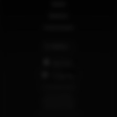
Novità
Business
Il mio account
Italiano
support@wikinight.eu
Termini e Condizioni
Informativa sulla Privacy
Informativa sui Cookie
© 2026 Wikinight. Tutti i diritti riservati