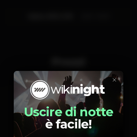
Sabato, 08/12, 2018
22:30 - 00:30
Prezzi
×
10
Entrada
inclui 5€ de consumo
Uscire di notte
è facile!