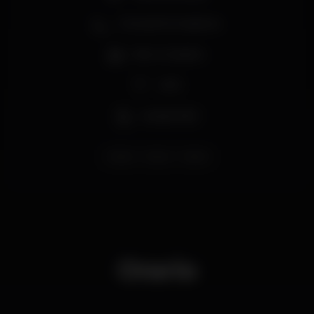
Zona de fumadores
Bar completo
Wi-fi
Acesso fácil
lisboa
bleza
lisbon
Orario