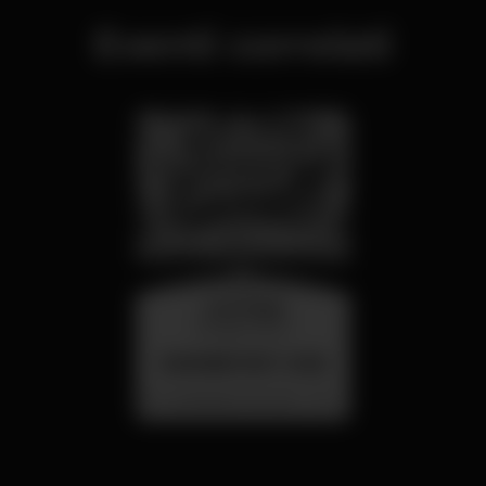
Eventi correlati
mercoledì
26 ago 23:00
SUMMER FEST 2026
Localização Secreta - Por anunciar