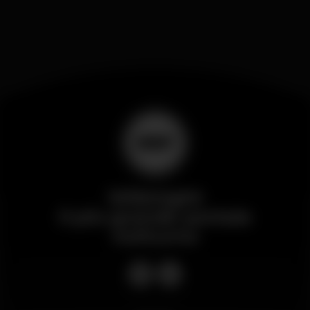
Wikinight
Il più grande portale
notturno