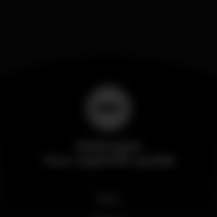
Wikinight
Your nightlife guide
News