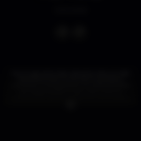
Event ended
Há um lugar sónico hiper-dançável onde a corrosão
das linhas de acid e o sonho dos house stabs se
encontram, numa espécie de comunhão primordial
dos códigos da dance music. Justin Cudmore
conhece esse lugar de sombra e luz como a palma
da sua mão, uma vez que ajudou a escrever os mais
recentes capítulos da sua história.