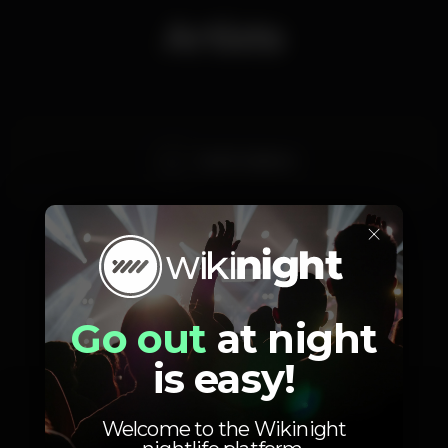
Artists
Justin Cudmore
×
Photos
Go out
at night
is easy!
Welcome to the Wikinight