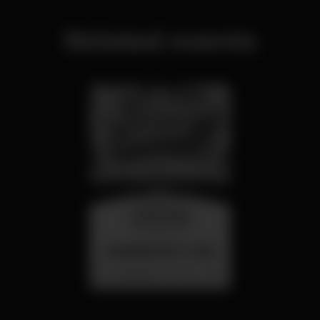
Related events
wednesday
26 aug 23:00
SUMMER FEST 2026
Localização Secreta - Por anunciar