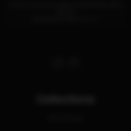
Av. Inf. D. Henrique, armazém A, Cais da Pedra a Santa
Apolónia
Santa Apolónia,
Lisboa
1950-376
Collections
Electronic Music