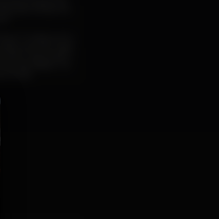
, pelas drogas, pelo
costas, pelo tempo em
os.
 Shoot To Destroy You
 estátua de São Tiago
o santo a aguardar a
s do Apocalipse. Tal
demanda.