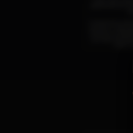
O disco esse é insp
acidente de carro qu
qu
Tudo isso serviu de 
mas, tão ou mais imp
presente na catedra
sua ordem para lanç
como o 