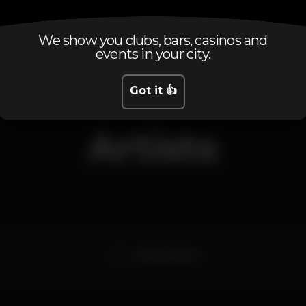
Wednesday, 23/01, 2019
22:00 - 01:00
We show you clubs, bars, casinos and
events in your city.
Got it 👍
Artists
Micah P Hinson