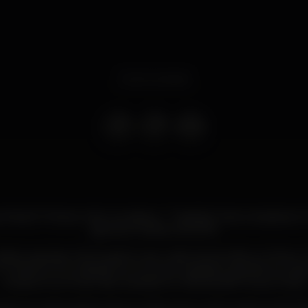
Event ended
 Micah P Hinson não nos visitava... "Tradição" interrompida e
agora em Janeiro de 2019.
este regresso a Portugal é o seu mais recente álbum When I
t To Destroy You editado em Outubro passado, gravado em ap
músicos num local não revelado no mês de abril na sua Texas.