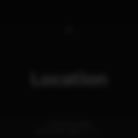
1
Location
R. Nova do Carvalho
Cais do Sodré,
Lisboa
1200-014