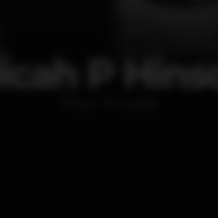
icah P Hins
Disco
MusicBox