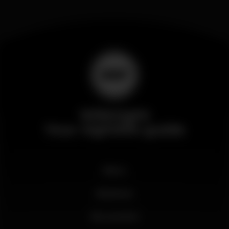
Wikinight
Your nightlife guide
News
Business
My account