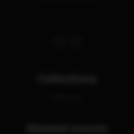
Collections
Dance Music
Related events