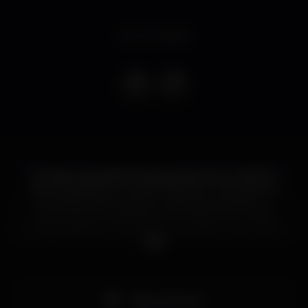
Event ended
Foi dada a largada! Vendas abertas para o MAIOR e
MELHOR BAILE DE COMUNIDADE + SERTANEJO
DE LISBOA (link na bio) ou app da Eventbrite. ??
Garanta já seus ingressos com valores de 1º lote e
vamos, todos juntos, deixar o que falar nesse verão
2019! ￼?✨⠀Só vem para o Tamariz Summer Club
curtir a vida no melhor e mais bonito club summer.
#bailedecomunidade #deixafalar #funk
#verao2019
Pista de dança