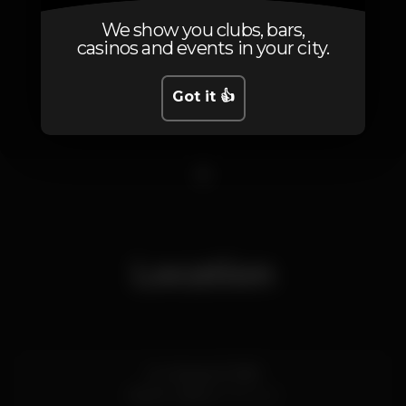
We show you clubs, bars,
casinos and events in your city.
Got it 👍
1
Location
Av. Marginal 7669
Estoril,
Lisboa
2765-245