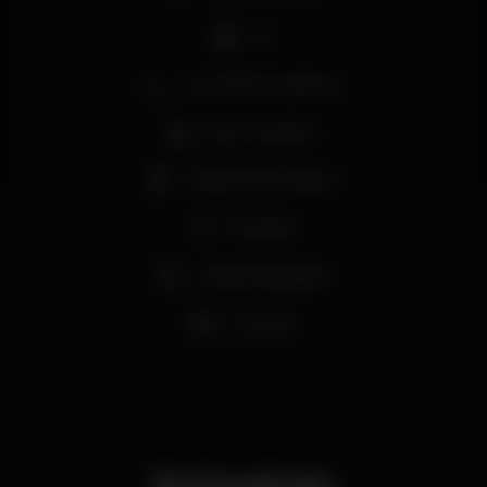
DJ
Zona de fumadores
Bar completo
Máquina de tabaco
Privados
Vista privilegiada
Lounge
Schedule